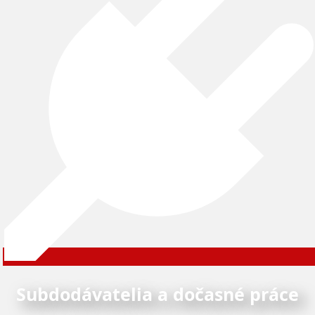
Subdodávatelia a dočasné práce