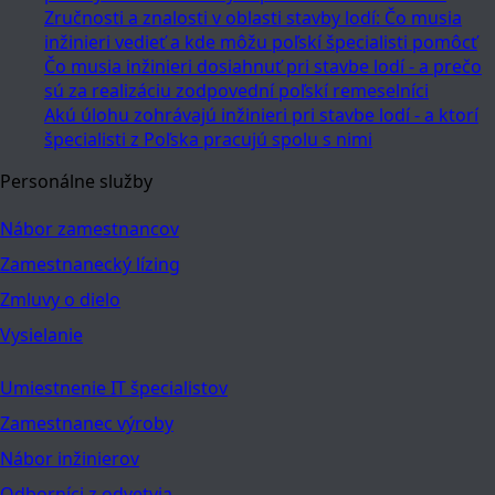
Zručnosti a znalosti v oblasti stavby lodí: Čo musia
inžinieri vedieť a kde môžu poľskí špecialisti pomôcť
Čo musia inžinieri dosiahnuť pri stavbe lodí - a prečo
sú za realizáciu zodpovední poľskí remeselníci
Akú úlohu zohrávajú inžinieri pri stavbe lodí - a ktorí
špecialisti z Poľska pracujú spolu s nimi
Personálne služby
Nábor zamestnancov
Zamestnanecký lízing
Zmluvy o dielo
Vysielanie
Umiestnenie IT špecialistov
Zamestnanec výroby
Nábor inžinierov
Odborníci z odvetvia