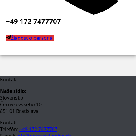
+49 172 7477707
Žiadosť o personál
Kontakt
Naše sídlo:
Slovensko
Černyševského 10,
851 01 Bratislava
Kontakt:
Telefón:
+49 172 7477707
E-mail:
info@personal-polen.de