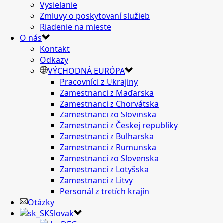
Vysielanie
Zmluvy o poskytovaní služieb
Riadenie na mieste
O nás
Kontakt
Odkazy
VÝCHODNÁ EURÓPA
Pracovníci z Ukrajiny
Zamestnanci z Maďarska
Zamestnanci z Chorvátska
Zamestnanci zo Slovinska
Zamestnanci z Českej republiky
Zamestnanci z Bulharska
Zamestnanci z Rumunska
Zamestnanci zo Slovenska
Zamestnanci z Lotyšska
Zamestnanci z Litvy
Personál z tretích krajín
Otázky
Slovak