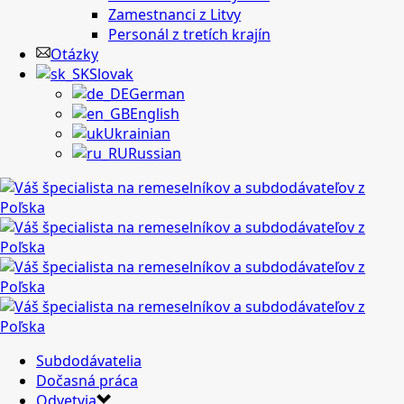
Zamestnanci z Litvy
Personál z tretích krajín
Otázky
Slovak
German
English
Ukrainian
Russian
Subdodávatelia
Dočasná práca
Odvetvia