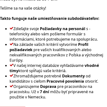
Tešíme sa na vaše otázky!
Takto funguje naše umiestňovanie subdodávateľov:
Zdieľajte svoje
Požiadavky na personál
s -
telefonicky alebo vám pošleme formulár s
informáciami, ktoré potrebujeme na spoluprácu.
Na základe vašich kritérií vytvoríme
Profil
požiadaviek
pre vašich kvalifikovaných alebo
nekvalifikovaných pracovníkov z Poľska a východnej
Európy.
V našej internej databáze vyhľadávame
vhodné
tímy
ktoré spĺňajú vaše kritériá.
Zhromažďujeme potrebné
Dokumenty
od
kandidátov s cieľom
Pracovné povolenia
otvoriť.
Organizujeme
Doprava
pre pracovníkov na
pracovisku. Už v
7 dní
môžu byť pripravené na
použitie v Nemecku.