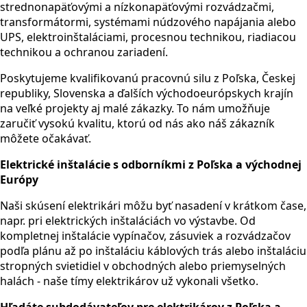
strednonapäťovými a nízkonapäťovými rozvádzačmi,
transformátormi, systémami núdzového napájania alebo
UPS, elektroinštaláciami, procesnou technikou, riadiacou
technikou a ochranou zariadení.
Poskytujeme kvalifikovanú pracovnú silu z Poľska, Českej
republiky, Slovenska a ďalších východoeurópskych krajín
na veľké projekty aj malé zákazky. To nám umožňuje
zaručiť vysokú kvalitu, ktorú od nás ako náš zákazník
môžete očakávať.
Elektrické inštalácie s odborníkmi z Poľska a východnej
Európy
Naši skúsení elektrikári môžu byť nasadení v krátkom čase,
napr. pri elektrických inštaláciách vo výstavbe. Od
kompletnej inštalácie vypínačov, zásuviek a rozvádzačov
podľa plánu až po inštaláciu káblových trás alebo inštaláciu
stropných svietidiel v obchodných alebo priemyselných
halách - naše tímy elektrikárov už vykonali všetko.
Hľadáte subdodávateľov pre elektrikárov z Poľska a