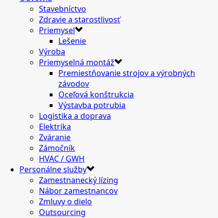
Stavebníctvo
Zdravie a starostlivosť
Priemysel
Lešenie
Výroba
Priemyselná montáž
Premiestňovanie strojov a výrobných
závodov
Oceľová konštrukcia
Výstavba potrubia
Logistika a doprava
Elektrika
Zváranie
Zámočník
HVAC / GWH
Personálne služby
Zamestnanecký lízing
Nábor zamestnancov
Zmluvy o dielo
Outsourcing