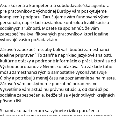
Ako skúsená a kompetentná subdodávateľská agentúra
pre pracovníkov z východnej Európy vám poskytujeme
komplexnú podporu. Zaručujeme vám fundovaný výber
personálu, napríklad rozsiahlou kontrolou kvalifikácie a
sociálnych zručností. Môžete sa spoľahnúť, že vám
zabezpečíme kvalifikovaných pracovníkov, ktorí ideálne
vyhovujú vašim požiadavkám.
Zároveň zabezpečíme, aby boli vaši budúci zamestnanci
ideálne pripravení. To zahŕňa napríklad jazykové znalosti,
kultúrne otázky a podrobné informácie o práci, ktorá sa od
Východoeurópanov v Nemecku očakáva. Na základe toho
môžu zamestnanci rýchlo samostatne vykonávať svoje
úlohy a potrebujú menej času na zoznámenie sa na mieste.
Zároveň vám poskytneme podrobné poradenstvo.
Vysvetlíme vám aktuálnu právnu situáciu, od daní až po
sociálne zabezpečenie, keďže tá sa v jednotlivých krajinách
pôvodu líši.
S nami ako partnerom sa vyhnete riziku porušenia