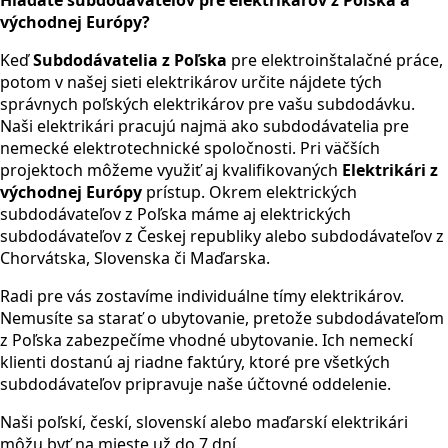
východnej Európy?
Keď
Subdodávatelia z Poľska
pre elektroinštalačné práce,
potom v našej sieti elektrikárov určite nájdete tých
správnych poľských elektrikárov pre vašu subdodávku.
Naši elektrikári pracujú najmä ako subdodávatelia pre
nemecké elektrotechnické spoločnosti. Pri väčších
projektoch môžeme využiť aj kvalifikovaných
Elektrikári z
východnej Európy
prístup. Okrem elektrických
subdodávateľov z Poľska máme aj elektrických
subdodávateľov z Českej republiky alebo subdodávateľov z
Chorvátska, Slovenska či Maďarska.
Radi pre vás zostavíme individuálne tímy elektrikárov.
Nemusíte sa starať o ubytovanie, pretože subdodávateľom
z Poľska zabezpečíme vhodné ubytovanie. Ich nemeckí
klienti dostanú aj riadne faktúry, ktoré pre všetkých
subdodávateľov pripravuje naše účtovné oddelenie.
Naši poľskí, českí, slovenskí alebo maďarskí elektrikári
môžu byť na mieste už do 7 dní.