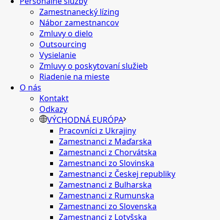
Personálne služby
Zamestnanecký lízing
Nábor zamestnancov
Zmluvy o dielo
Outsourcing
Vysielanie
Zmluvy o poskytovaní služieb
Riadenie na mieste
O nás
Kontakt
Odkazy
VÝCHODNÁ EURÓPA
Pracovníci z Ukrajiny
Zamestnanci z Maďarska
Zamestnanci z Chorvátska
Zamestnanci zo Slovinska
Zamestnanci z Českej republiky
Zamestnanci z Bulharska
Zamestnanci z Rumunska
Zamestnanci zo Slovenska
Zamestnanci z Lotyšska