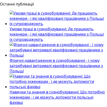
Останні публікації
Умови праці в суднобудуванні: Де працюють
інженери - і які кваліфіковані працівники з Польщі
їх супроводжують
Фізичні навантаження в суднобудуванні - і чому
затребувані витривалі кваліфіковані працівники з
Польщі
Навички та знання в суднобудуванні: Що потрібно
інженерам - і де можуть допомогти польські
фахівці