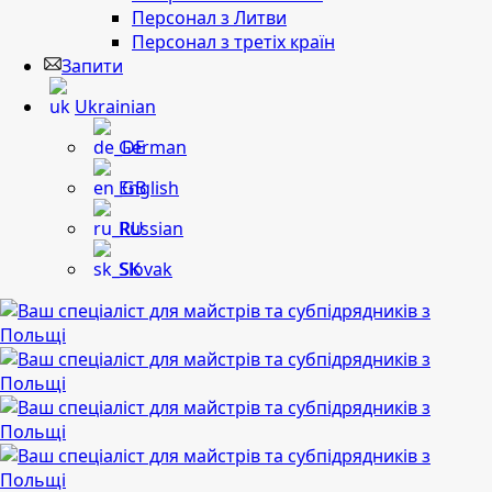
Персонал з Литви
Персонал з третіх країн
Запити
Ukrainian
German
English
Russian
Slovak