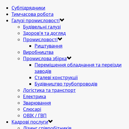
Субпідрядники
Тимчасова робота
Галузі промисловості
Будівельні галузі
Здоров'я та догляд
Промисловості
Риштування
Виробництва
Промислова збірка
Переміщення обладнання та переїзди
заводів
Сталеві конструкції
Будівництво трубопроводів
Логістика та транспорт
Електрика
Зварювання
Слюсарі
ОВІК / ГВП
Кадрові послуги
Лізинг співробітників