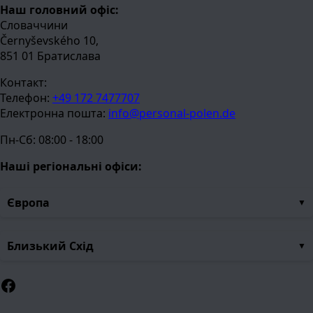
Наш головний офіс:
Словаччини
Černyševského 10,
851 01 Братислава
Контакт:
Телефон:
+49 172 7477707
Електронна пошта:
info@personal-polen.de
Пн-Сб: 08:00 - 18:00
Наші регіональні офіси:
Європа
Близький Схід
Facebook