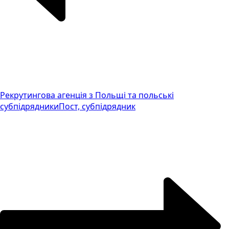
Рекрутингова агенція з Польщі та польські
субпідрядники
Пост, субпідрядник