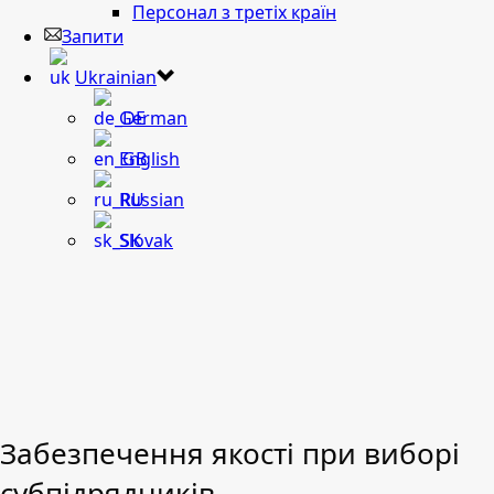
Персонал з третіх країн
Запити
Ukrainian
German
English
Russian
Slovak
Забезпечення якості при виборі
субпідрядників