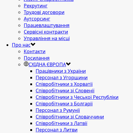
Рекрутинг
Трудові договори
Аутсорсинг
Працевлаштування
Сервісні контракти
Управління на місці
Про нас
Контакти
Посилання
СХІДНА ЄВРОПА
Працівники з України
Персонал з Угорщини
Співробітники з Хорватії
Співробітники зі Словенії
Співробітники з Чеської Республіки
Співробітники з Болгарії
Персонал з Румунії
Співробітники зі Словаччини
Співробітники з Латвії
Персонал з Литви