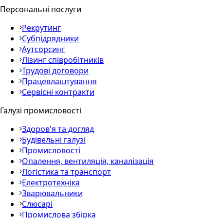
Персональні послуги
Рекрутинг
Субпідрядники
Аутсорсинг
Лізинг співробітників
Трудові договори
Працевлаштування
Сервісні контракти
Галузі промисловості
Здоров'я та догляд
Будівельні галузі
Промисловості
Опалення, вентиляція, каналізація
Логістика та транспорт
Електротехніка
Зварювальники
Слюсарі
Промислова збірка