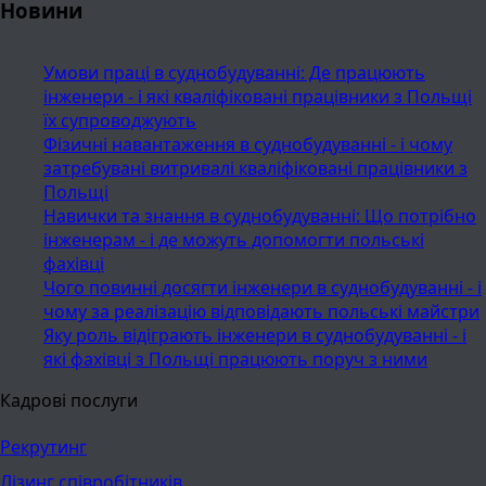
Новини
Умови праці в суднобудуванні: Де працюють
інженери - і які кваліфіковані працівники з Польщі
їх супроводжують
Фізичні навантаження в суднобудуванні - і чому
затребувані витривалі кваліфіковані працівники з
Польщі
Навички та знання в суднобудуванні: Що потрібно
інженерам - і де можуть допомогти польські
фахівці
Чого повинні досягти інженери в суднобудуванні - і
чому за реалізацію відповідають польські майстри
Яку роль відіграють інженери в суднобудуванні - і
які фахівці з Польщі працюють поруч з ними
Кадрові послуги
Рекрутинг
Лізинг співробітників