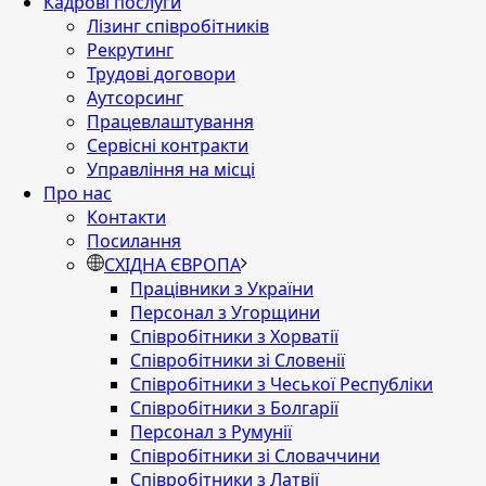
Кадрові послуги
Лізинг співробітників
Рекрутинг
Трудові договори
Аутсорсинг
Працевлаштування
Сервісні контракти
Управління на місці
Про нас
Контакти
Посилання
СХІДНА ЄВРОПА
Працівники з України
Персонал з Угорщини
Співробітники з Хорватії
Співробітники зі Словенії
Співробітники з Чеської Республіки
Співробітники з Болгарії
Персонал з Румунії
Співробітники зі Словаччини
Співробітники з Латвії