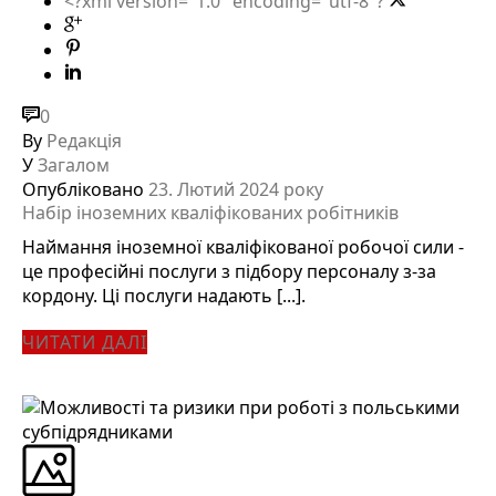
<?xml version="1.0" encoding="utf-8"?
0
By
Редакція
У
Загалом
Опубліковано
23. Лютий 2024 року
Набір іноземних кваліфікованих робітників
Наймання іноземної кваліфікованої робочої сили -
це професійні послуги з підбору персоналу з-за
кордону. Ці послуги надають [...].
ЧИТАТИ ДАЛІ