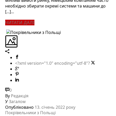
мінливі вимоги ринку, німецьким компаніям часто
необхідно збирати окремі системи та машини до
[...]...
ЧИТАТИ ДАЛІ
<?xml version="1.0" encoding="utf-8"?
0
By
Редакція
У
Загалом
Опубліковано
13. січень 2022 року
Покрівельники з Польщі