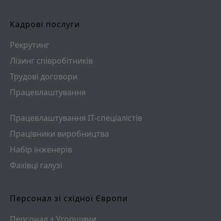
Кадрові послуги
Рекрутинг
Лізинг співробітників
Трудові договори
Працевлаштування
Працевлаштування ІТ-спеціалістів
Працівники виробництва
Набір інженерів
Фахівці галузі
Персонал зі східної Європи
Персонал з Угорщини