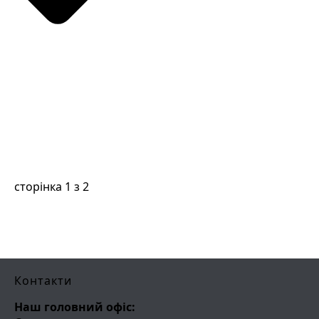
сторінка
1
з
2
Контакти
Наш головний офіс: