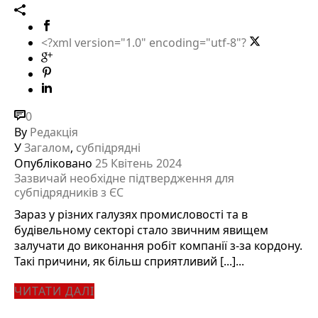
<?xml version="1.0" encoding="utf-8"?
0
By
Редакція
У
Загалом
,
субпідрядні
Опубліковано
25 Квітень 2024
Зазвичай необхідне підтвердження для
субпідрядників з ЄС
Зараз у різних галузях промисловості та в
будівельному секторі стало звичним явищем
залучати до виконання робіт компанії з-за кордону.
Такі причини, як більш сприятливий [...]...
ЧИТАТИ ДАЛІ