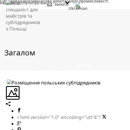
Субпідрядники
Тимчасова робота
Галузі промисловості
Кадрові послуги
Про нас
Запити
Ukrainian
Загалом
ГОЛОВНА СТОРІНКА
"
ЗАГАЛОМ
<?xml version="1.0" encoding="utf-8"?