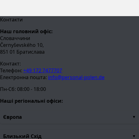
Контакти
Наш головний офіс:
Словаччини
Černyševského 10,
851 01 Братислава
Контакт:
Телефон:
+49 172 7477707
Електронна пошта:
info@personal-polen.de
Пн-Сб: 08:00 - 18:00
Наші регіональні офіси:
Європа
Близький Схід