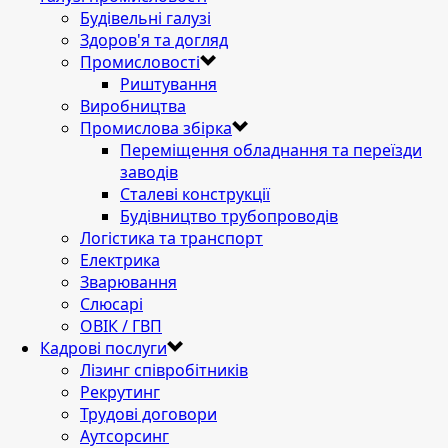
Будівельні галузі
Здоров'я та догляд
Промисловості
Риштування
Виробництва
Промислова збірка
Переміщення обладнання та переїзди
заводів
Сталеві конструкції
Будівництво трубопроводів
Логістика та транспорт
Електрика
Зварювання
Слюсарі
ОВІК / ГВП
Кадрові послуги
Лізинг співробітників
Рекрутинг
Трудові договори
Аутсорсинг