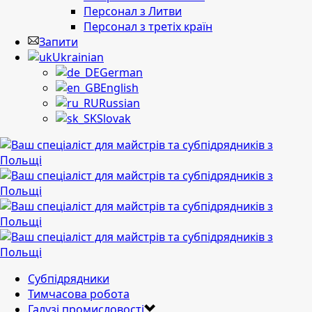
Персонал з Литви
Персонал з третіх країн
Запити
Ukrainian
German
English
Russian
Slovak
Субпідрядники
Тимчасова робота
Галузі промисловості