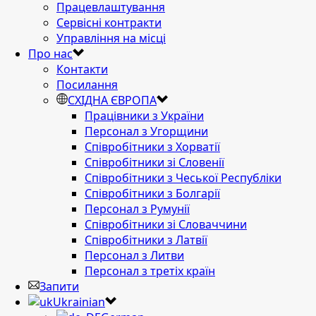
Працевлаштування
Сервісні контракти
Управління на місці
Про нас
Контакти
Посилання
СХІДНА ЄВРОПА
Працівники з України
Персонал з Угорщини
Співробітники з Хорватії
Співробітники зі Словенії
Співробітники з Чеської Республіки
Співробітники з Болгарії
Персонал з Румунії
Співробітники зі Словаччини
Співробітники з Латвії
Персонал з Литви
Персонал з третіх країн
Запити
Ukrainian