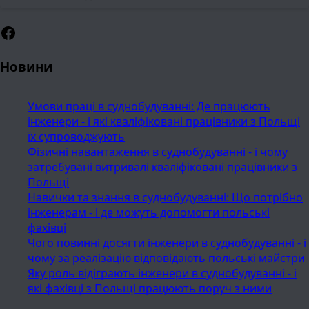
Facebook
Новини
Умови праці в суднобудуванні: Де працюють
інженери - і які кваліфіковані працівники з Польщі
їх супроводжують
Фізичні навантаження в суднобудуванні - і чому
затребувані витривалі кваліфіковані працівники з
Польщі
Навички та знання в суднобудуванні: Що потрібно
інженерам - і де можуть допомогти польські
фахівці
Чого повинні досягти інженери в суднобудуванні - і
чому за реалізацію відповідають польські майстри
Яку роль відіграють інженери в суднобудуванні - і
які фахівці з Польщі працюють поруч з ними