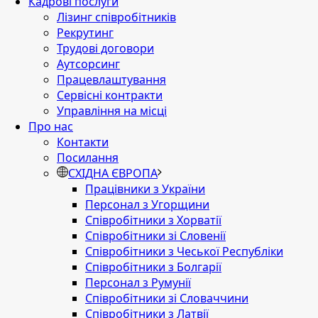
Кадрові послуги
Лізинг співробітників
Рекрутинг
Трудові договори
Аутсорсинг
Працевлаштування
Сервісні контракти
Управління на місці
Про нас
Контакти
Посилання
СХІДНА ЄВРОПА
Працівники з України
Персонал з Угорщини
Співробітники з Хорватії
Співробітники зі Словенії
Співробітники з Чеської Республіки
Співробітники з Болгарії
Персонал з Румунії
Співробітники зі Словаччини
Співробітники з Латвії