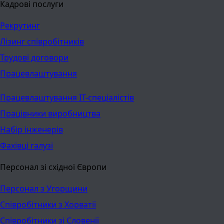
Кадрові послуги
Рекрутинг
Лізинг співробітників
Трудові договори
Працевлаштування
Працевлаштування ІТ-спеціалістів
Працівники виробництва
Набір інженерів
Фахівці галузі
Персонал зі східної Європи
Персонал з Угорщини
Співробітники з Хорватії
Співробітники зі Словенії