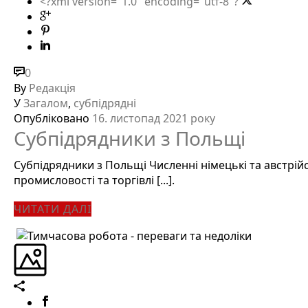
<?xml version="1.0" encoding="utf-8"?
0
By
Редакція
У
Загалом
,
субпідрядні
Опубліковано
16. листопад 2021 року
Субпідрядники з Польщі
Субпідрядники з Польщі Численні німецькі та австрій
промисловості та торгівлі [...].
ЧИТАТИ ДАЛІ