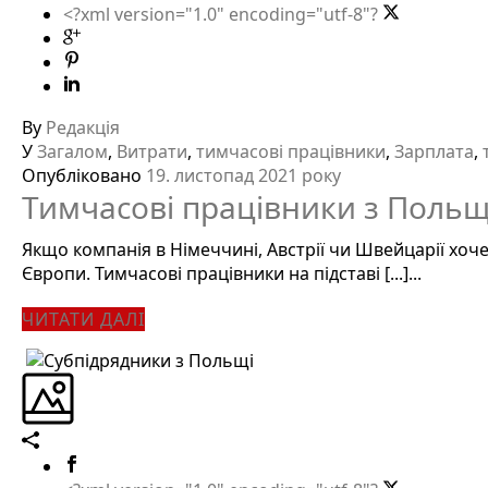
<?xml version="1.0" encoding="utf-8"?
By
Редакція
У
Загалом
,
Витрати
,
тимчасові працівники
,
Зарплата
,
Опубліковано
19. листопад 2021 року
Тимчасові працівники з Польщі
Якщо компанія в Німеччині, Австрії чи Швейцарії хоч
Європи. Тимчасові працівники на підставі [...]...
ЧИТАТИ ДАЛІ