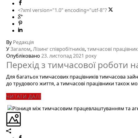
<?xml version="1.0" encoding="utf-8"?
By
Редакція
У
Загалом
,
Лізинг співробітників
,
тимчасові працівни
Опубліковано
23. листопад 2021 року
Перехід з тимчасової роботи н
Для багатьох тимчасових працівників тимчасова зайня
до трудового життя, а тимчасові працівники також можу
ЧИТАТИ ДАЛІ