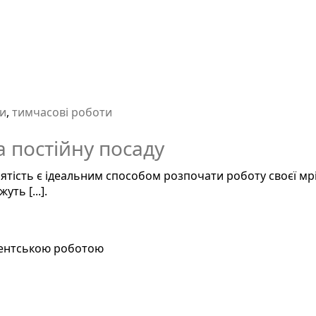
ки
,
тимчасові роботи
а постійну посаду
тість є ідеальним способом розпочати роботу своєї мрії
ть [...].