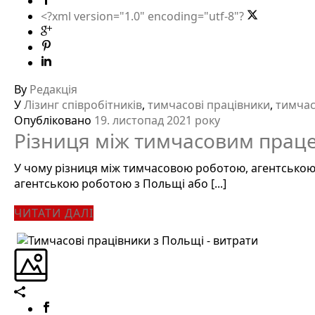
<?xml version="1.0" encoding="utf-8"?
By
Редакція
У
Лізинг співробітників
,
тимчасові працівники
,
тимчас
Опубліковано
19. листопад 2021 року
Різниця між тимчасовим прац
У чому різниця між тимчасовою роботою, агентською
агентською роботою з Польщі або [...]
ЧИТАТИ ДАЛІ