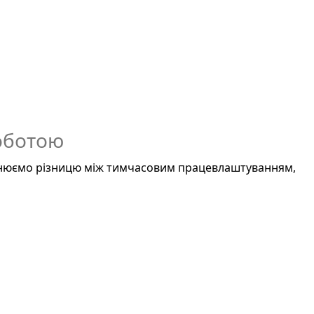
оботою
яснюємо різницю між тимчасовим працевлаштуванням,