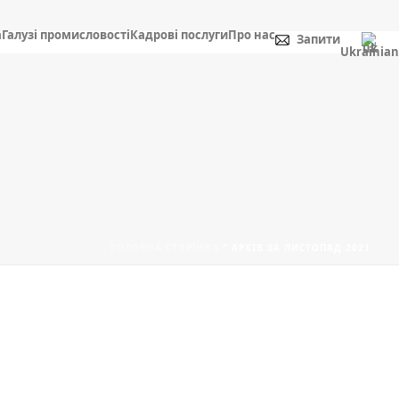
а
Галузі промисловості
Кадрові послуги
Про нас
Запити
Ukrainian
ГОЛОВНА СТОРІНКА
"
АРХІВ ЗА ЛИСТОПАД 2021