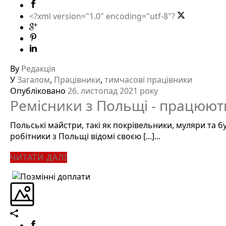
<?xml version="1.0" encoding="utf-8"?
By
Редакція
У
Загалом
,
Працівники
,
тимчасові працівники
Опубліковано
26. листопад 2021 року
Ремісники з Польщі - працюють
Польські майстри, такі як покрівельники, муляри та б
робітники з Польщі відомі своєю [...]...
ЧИТАТИ ДАЛІ