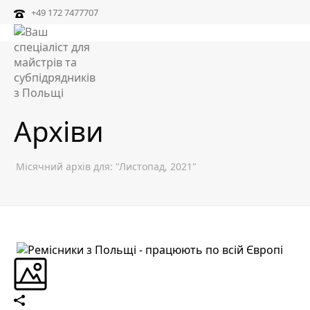
+49 172 7477707
Архіви
Місячний архів для: "Листопад, 2021"