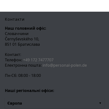
Контакти
Наш головний офіс:
Словаччини
Černyševského 10,
851 01 Братислава
Контакт:
Телефон:
+49 172 7477707
Електронна пошта:
info@personal-polen.de
Пн-Сб: 08:00 - 18:00
Наші регіональні офіси:
Європа