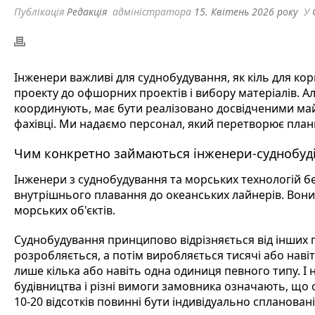
Публікація
Редакція
адміністратора
15. Квітень 2026 року
У
Інженери важливі для суднобудування, як кіль для корп
проекту до офшорних проектів і вибору матеріалів. Ал
координують, має бути реалізовано досвідченими май
фахівці. Ми надаємо персонал, який перетворює плани 
Чим конкретно займаються інженери-суднобуд
Інженери з суднобудування та морських технологій бер
внутрішнього плавання до океанських лайнерів. Вони
морських об'єктів.
Суднобудування принципово відрізняється від інших 
розробляється, а потім виробляється тисячі або навіть
лише кілька або навіть одна одиниця певного типу. І 
будівництва і різні вимоги замовника означають, що 
10-20 відсотків повинні бути індивідуально сплановані