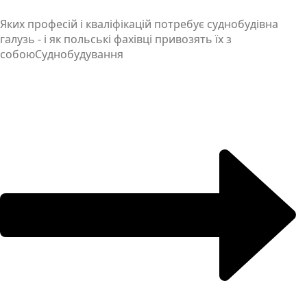
Яких професій і кваліфікацій потребує суднобудівна
галузь - і як польські фахівці привозять їх з
собою
Суднобудування