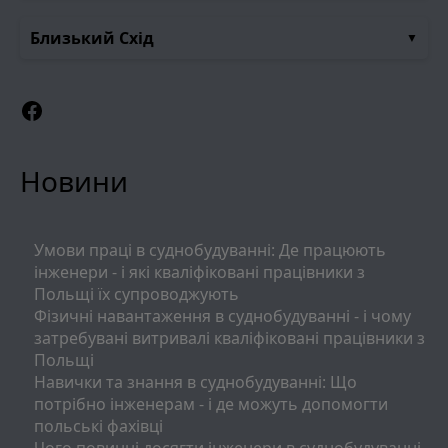
Близький Схід
Facebook
Новини
Умови праці в суднобудуванні: Де працюють
інженери - і які кваліфіковані працівники з
Польщі їх супроводжують
Фізичні навантаження в суднобудуванні - і чому
затребувані витривалі кваліфіковані працівники з
Польщі
Навички та знання в суднобудуванні: Що
потрібно інженерам - і де можуть допомогти
польські фахівці
Чого повинні досягти інженери в суднобудуванні