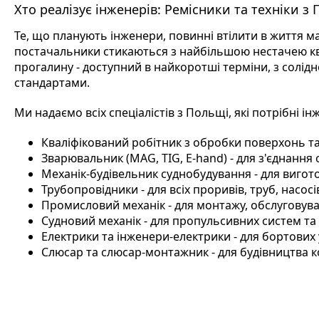
Хто реалізує інженерів: Ремісники та техніки з
Те, що планують інженери, повинні втілити в життя май
постачальники стикаються з найбільшою нестачею кв
прогалину - доступний в найкоротші терміни, з солід
стандартами.
Ми надаємо всіх спеціалістів з Польщі, які потрібні інж
Кваліфікований робітник з обробки поверхонь та 
Зварювальник (MAG, TIG, E-hand) - для з'єднання
Механік-будівельник суднобудування - для вигот
Трубопровідники - для всіх проривів, труб, насосів
Промисловий механік - для монтажу, обслуговув
Судновий механік - для пропульсивних систем та
Електрики та інженери-електрики - для бортових
Слюсар та слюсар-монтажник - для будівництва ко