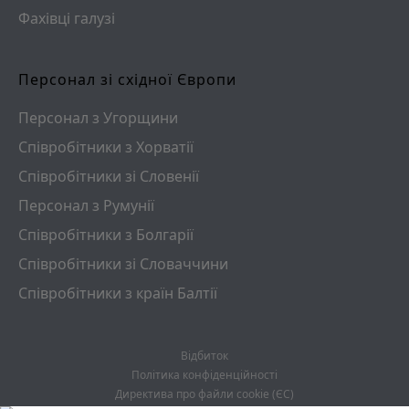
Фахівці галузі
Персонал зі східної Європи
Персонал з Угорщини
Співробітники з Хорватії
Співробітники зі Словенії
Персонал з Румунії
Співробітники з Болгарії
Співробітники зі Словаччини
Співробітники з країн Балтії
Відбиток
Політика конфіденційності
Директива про файли cookie (ЄС)