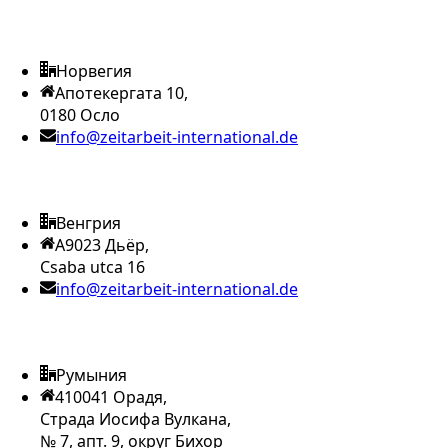
Норвегия
Апотекергата 10,
0180 Осло
info@zeitarbeit-international.de
Венгрия
A9023 Дьёр,
Csaba utca 16
info@zeitarbeit-international.de
Румыния
410041 Орадя,
Страда Иосифа Вулкана,
№ 7, апт. 9, округ Бихор