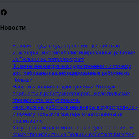
Facebook
Новости
Условия труда в судостроении: Где работают
инженеры - и какие квалифицированные рабочие
из Польши их сопровождают
Физические нагрузки в судостроении - и почему
востребованы квалифицированные рабочие из
Польши
Навыки и знания в судостроении: Что нужно
привнести в работу инженеров - и где польские
специалисты могут помочь
Чего должны добиться инженеры в судостроении -
и почему польские мастера ответственны за
реализацию
Какую роль играют инженеры в судостроении - и
какие специалисты из Польши работают вместе с