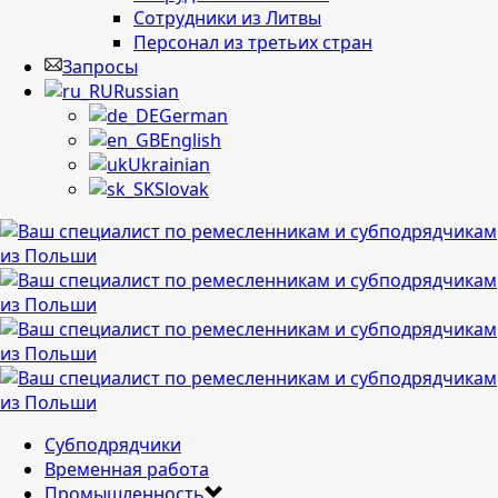
Сотрудники из Литвы
Персонал из третьих стран
Запросы
Russian
German
English
Ukrainian
Slovak
Cубподрядчики
Временная работа
Промышленность