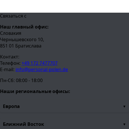
Связаться с
Наш главный офис:
Словакия
Чернышевского 10,
851 01 Братислава
Контакт:
Телефон:
+49 172 7477707
E-mail:
info@personal-polen.de
Пн-Сб: 08:00 - 18:00
Наши региональные офисы:
Европа
Ближний Восток