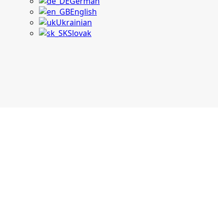
German
English
Ukrainian
Slovak