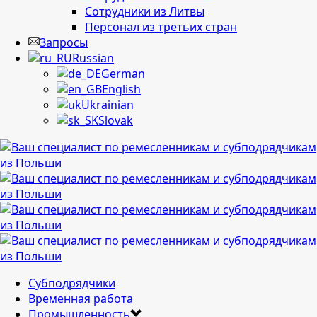
Сотрудники из Литвы
Персонал из третьих стран
Запросы
Russian
German
English
Ukrainian
Slovak
Cубподрядчики
Временная работа
Промышленность