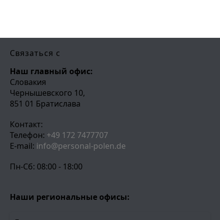
Связаться с
Наш главный офис:
Словакия
Чернышевского 10,
851 01 Братислава
Контакт:
Телефон:
+49 172 7477707
E-mail:
info@personal-polen.de
Пн-Сб: 08:00 - 18:00
Наши региональные офисы: