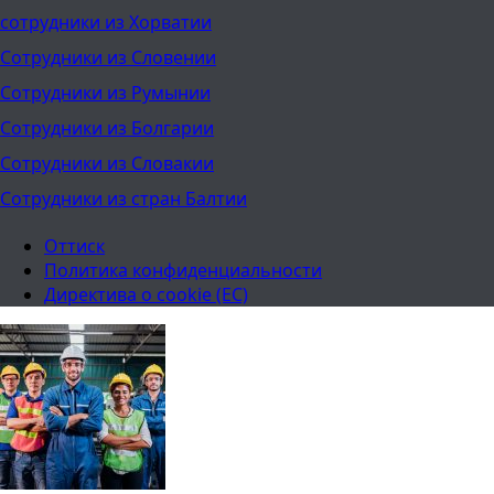
сотрудники из Хорватии
Сотрудники из Словении
Сотрудники из Румынии
Сотрудники из Болгарии
Сотрудники из Словакии
Сотрудники из стран Балтии
Оттиск
Политика конфиденциальности
Директива о cookie (ЕС)