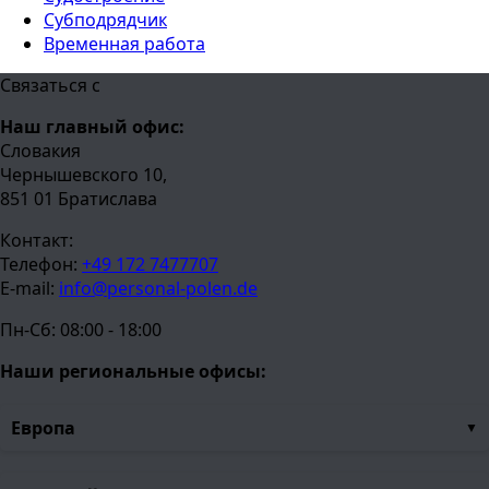
Субподрядчик
Временная работа
Связаться с
Наш главный офис:
Словакия
Чернышевского 10,
851 01 Братислава
Контакт:
Телефон:
+49 172 7477707
E-mail:
info@personal-polen.de
Пн-Сб: 08:00 - 18:00
Наши региональные офисы:
Европа