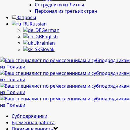
Сотрудники из Литвы
Персонал из третьих стран
Запросы
Russian
German
English
Ukrainian
Slovak
Cубподрядчики
Временная работа
Промышленность