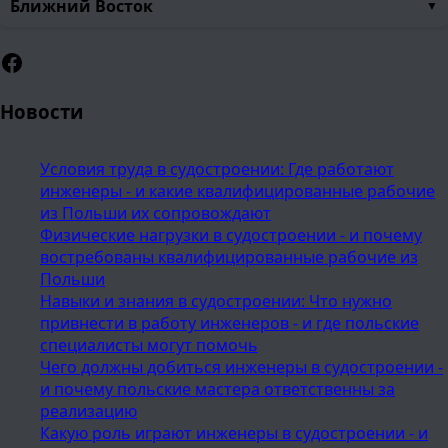
Ближний Восток
Facebook
Новости
Условия труда в судостроении: Где работают
инженеры - и какие квалифицированные рабочие
из Польши их сопровождают
Физические нагрузки в судостроении - и почему
востребованы квалифицированные рабочие из
Польши
Навыки и знания в судостроении: Что нужно
привнести в работу инженеров - и где польские
специалисты могут помочь
Чего должны добиться инженеры в судостроении -
и почему польские мастера ответственны за
реализацию
Какую роль играют инженеры в судостроении - и