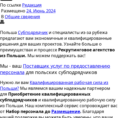
По ссылке
Редакция
Размещено
24. Июнь 2024
В
Общие сведения
Польша
Субподрядчик
и специалисты из-за рубежа
предлагают вам экономичные и квалифицированные
решения для ваших проектов. Узнайте больше о
преимуществах и процессе
Рекрутинговое агентство
из Польши.
Мы можем поддержать вас!
Мы - ваш
Поставщик услуг по предоставлению
персонала
для польских субподрядчиков
Нужно ли вам
Квалифицированная рабочая сила из
Польши?
Мы являемся вашим надежным партнером
для
Приобретение квалифицированных
субподрядчиков
и квалифицированную рабочую силу
из Польши. Наш комплексный сервис сопровождает вас
от
Набор персонала до
Размещение
.
Благодаря
нашей поддержке вы можете быть уверены, что ваши