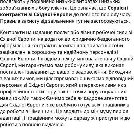
полягають у порівняно низьких витратах і низьких
зобов'язаннях з боку клієнта. Це означає, що
Сервісні
контракти зі Східної Європи
до певного періоду часу.
Правила захисту від звільнення тут не застосовуються.
Контракти на надання послуг або лізинг робочої сили зі
Східної Європи: на додаток до юридично бездоганного
оформлення контрактів, компанії та приватні особи
зацікавлені в хорошому та надійному персоналі зі
Східної Європи. Як відома рекрутингова агенція у Східній
Європі, ми гарантуємо вам робочу силу, яка виконає
поставлені завдання до вашого задоволення. Виходячи
з ваших вимог, ми цілеспрямовано шукаємо відповідний
персонал зі Східної Європи, який є переконливим як з
професійної точки зору, так і з точки зору соціальних
навичок. Ми також бачимо себе як кадрове агентство
для Східної Європи, яке всебічно готує всіх працівників
до роботи в Німеччині. Це зводить до мінімуму період
адаптації, і працівники можуть одразу ж приступити до
роботи з повною віддачею.