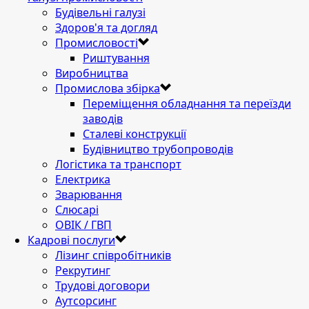
Будівельні галузі
Здоров'я та догляд
Промисловості
Риштування
Виробництва
Промислова збірка
Переміщення обладнання та переїзди
заводів
Сталеві конструкції
Будівництво трубопроводів
Логістика та транспорт
Електрика
Зварювання
Слюсарі
ОВІК / ГВП
Кадрові послуги
Лізинг співробітників
Рекрутинг
Трудові договори
Аутсорсинг