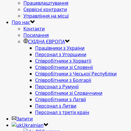
Працевлаштування
Сервісні контракти
Управління на місці
Про нас
Контакти
Посилання
СХІДНА ЄВРОПА
Працівники з України
Персонал з Угорщини
Співробітники з Хорватії
Співробітники зі Словенії
Співробітники з Чеської Республіки
Співробітники з Болгарії
Персонал з Румунії
Співробітники зі Словаччини
Співробітники з Латвії
Персонал з Литви
Персонал з третіх країн
Запити
Ukrainian