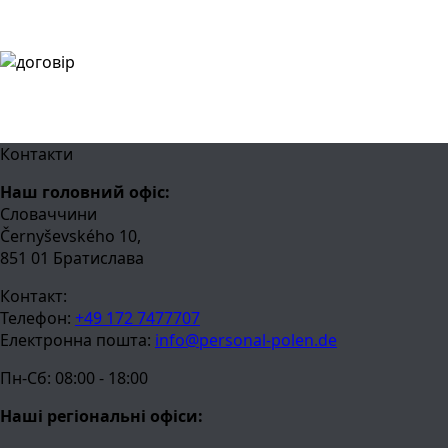
Контакти
Наш головний офіс:
Словаччини
Černyševského 10,
851 01 Братислава
Контакт:
Телефон:
+49 172 7477707
Електронна пошта:
info@personal-polen.de
Пн-Сб: 08:00 - 18:00
Наші регіональні офіси: