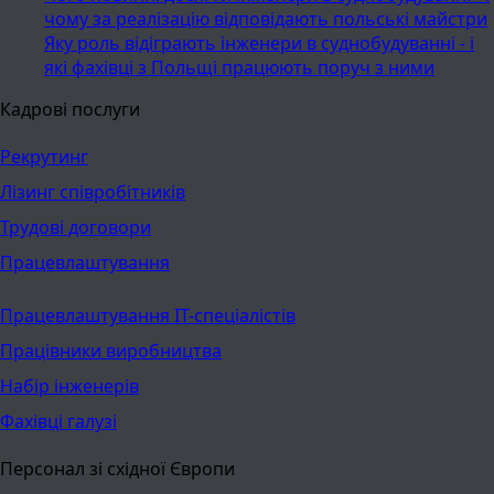
чому за реалізацію відповідають польські майстри
Яку роль відіграють інженери в суднобудуванні - і
які фахівці з Польщі працюють поруч з ними
Кадрові послуги
Рекрутинг
Лізинг співробітників
Трудові договори
Працевлаштування
Працевлаштування ІТ-спеціалістів
Працівники виробництва
Набір інженерів
Фахівці галузі
Персонал зі східної Європи