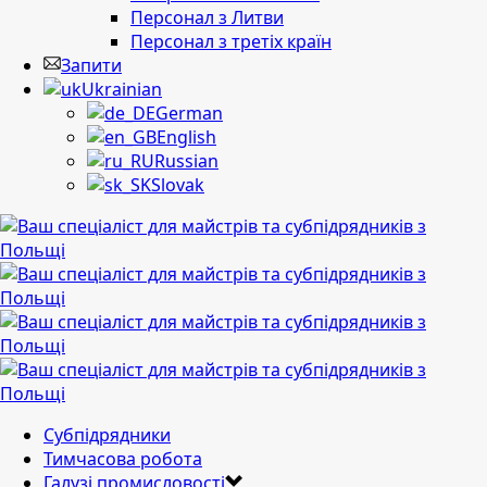
Персонал з Литви
Персонал з третіх країн
Запити
Ukrainian
German
English
Russian
Slovak
Субпідрядники
Тимчасова робота
Галузі промисловості