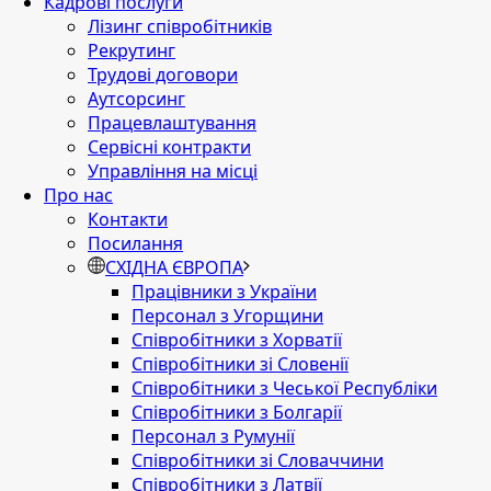
Кадрові послуги
Лізинг співробітників
Рекрутинг
Трудові договори
Аутсорсинг
Працевлаштування
Сервісні контракти
Управління на місці
Про нас
Контакти
Посилання
СХІДНА ЄВРОПА
Працівники з України
Персонал з Угорщини
Співробітники з Хорватії
Співробітники зі Словенії
Співробітники з Чеської Республіки
Співробітники з Болгарії
Персонал з Румунії
Співробітники зі Словаччини
Співробітники з Латвії