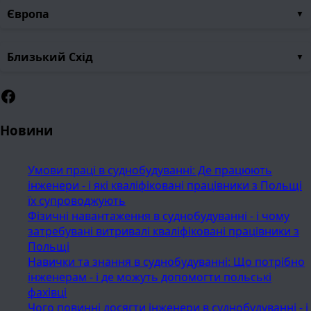
Європа
Близький Схід
Facebook
Новини
Умови праці в суднобудуванні: Де працюють
інженери - і які кваліфіковані працівники з Польщі
їх супроводжують
Фізичні навантаження в суднобудуванні - і чому
затребувані витривалі кваліфіковані працівники з
Польщі
Навички та знання в суднобудуванні: Що потрібно
інженерам - і де можуть допомогти польські
фахівці
Чого повинні досягти інженери в суднобудуванні - і