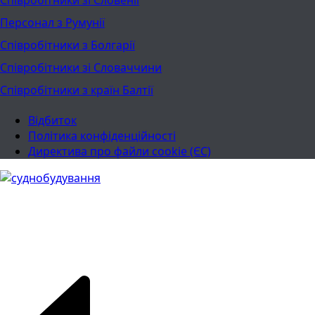
Співробітники зі Словенії
Персонал з Румунії
Співробітники з Болгарії
Співробітники зі Словаччини
Співробітники з країн Балтії
Відбиток
Політика конфіденційності
Директива про файли cookie (ЄС)