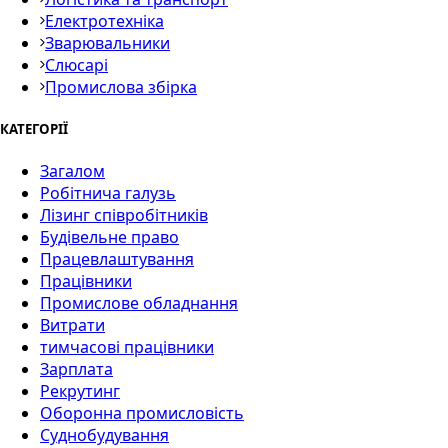
Електротехніка
Зварювальники
Слюсарі
Промислова збірка
КАТЕГОРІЇ
Загалом
Робітнича галузь
Лізинг співробітників
Будівельне право
Працевлаштування
Працівники
Промислове обладнання
Витрати
тимчасові працівники
Зарплата
Рекрутинг
Оборонна промисловість
Суднобудування