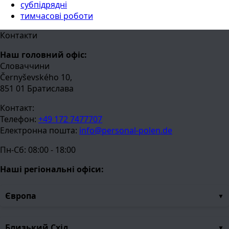
субпідрядні
тимчасові роботи
Контакти
Наш головний офіс:
Словаччини
Černyševského 10,
851 01 Братислава
Контакт:
Телефон:
+49 172 7477707
Електронна пошта:
info@personal-polen.de
Пн-Сб: 08:00 - 18:00
Наші регіональні офіси:
Європа
Близький Схід