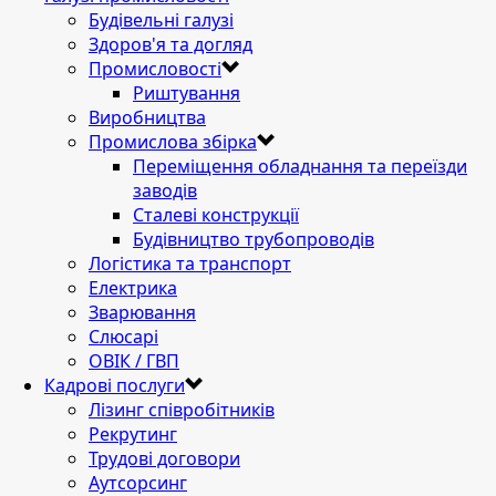
Будівельні галузі
Здоров'я та догляд
Промисловості
Риштування
Виробництва
Промислова збірка
Переміщення обладнання та переїзди
заводів
Сталеві конструкції
Будівництво трубопроводів
Логістика та транспорт
Електрика
Зварювання
Слюсарі
ОВІК / ГВП
Кадрові послуги
Лізинг співробітників
Рекрутинг
Трудові договори
Аутсорсинг