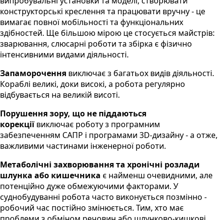
випробувальні установки та моделі, створювати
конструкторські креслення та працювати вручну - це
вимагає повної мобільності та функціональних
здібностей. Ще більшою мірою це стосується майстрів:
зварювання, слюсарні роботи та збірка є фізично
інтенсивними видами діяльності.
Запаморочення
виключає з багатьох видів діяльності.
Кораблі великі, доки високі, а робота регулярно
відбувається на великій висоті.
Порушення зору, що не піддаються
корекції
виключає роботу з програмним
забезпеченням САПР і програмами 3D-дизайну - а отже,
важливими частинами інженерної роботи.
Метаболічні захворювання та хронічні розлади
шлунка або кишечника
є найменш очевидними, але
потенційно дуже обмежуючими факторами. У
суднобудуванні робота часто виконується позмінно -
робочий час постійно змінюється. Тим, хто має
проблеми з обміном речовин або шлунково-кишкові