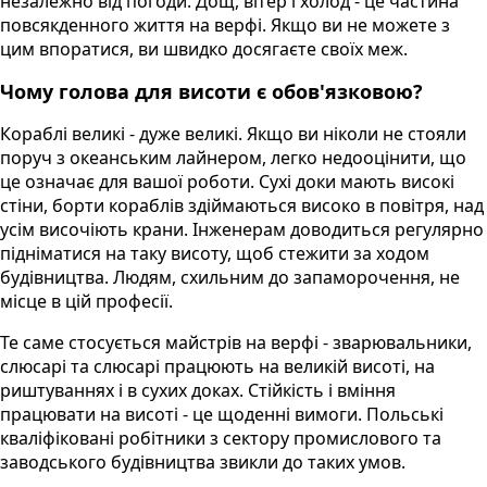
незалежно від погоди. Дощ, вітер і холод - це частина
повсякденного життя на верфі. Якщо ви не можете з
цим впоратися, ви швидко досягаєте своїх меж.
Чому голова для висоти є обов'язковою?
Кораблі великі - дуже великі. Якщо ви ніколи не стояли
поруч з океанським лайнером, легко недооцінити, що
це означає для вашої роботи. Сухі доки мають високі
стіни, борти кораблів здіймаються високо в повітря, над
усім височіють крани. Інженерам доводиться регулярно
підніматися на таку висоту, щоб стежити за ходом
будівництва. Людям, схильним до запаморочення, не
місце в цій професії.
Те саме стосується майстрів на верфі - зварювальники,
слюсарі та слюсарі працюють на великій висоті, на
риштуваннях і в сухих доках. Стійкість і вміння
працювати на висоті - це щоденні вимоги. Польські
кваліфіковані робітники з сектору промислового та
заводського будівництва звикли до таких умов.