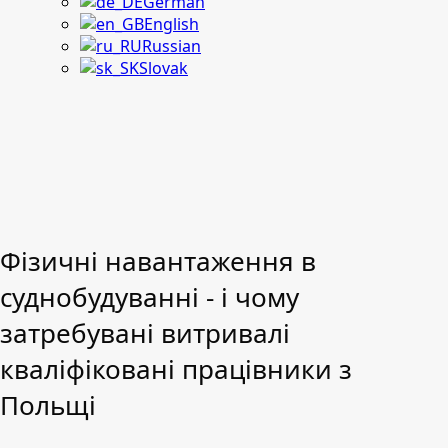
German
English
Russian
Slovak
Фізичні навантаження в
суднобудуванні - і чому
затребувані витривалі
кваліфіковані працівники з
Польщі