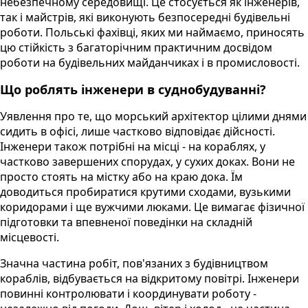
небезпечному середовищі. Це стосується як інженерів,
так і майстрів, які виконують безпосередні будівельні
роботи. Польські фахівці, яких ми наймаємо, приносять
цю стійкість з багаторічним практичним досвідом
роботи на будівельних майданчиках і в промисловості.
Що роблять інженери в суднобудуванні?
Уявлення про те, що морський архітектор цілими днями
сидить в офісі, лише частково відповідає дійсності.
Інженери також потрібні на місці - на кораблях, у
частково завершених спорудах, у сухих доках. Вони не
просто стоять на містку або на краю дока. Їм
доводиться пробиратися крутими сходами, вузькими
коридорами і ще вужчими люками. Це вимагає фізичної
підготовки та впевненої поведінки на складній
місцевості.
Значна частина робіт, пов'язаних з будівництвом
кораблів, відбувається на відкритому повітрі. Інженери
повинні контролювати і координувати роботу -