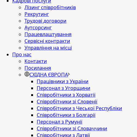
Кадрові послуги
Лізинг співробітників
Рекрутинг
Трудові договори
Аутсорсинг
Працевлаштування
Сервісні контракти
Управління на місці
Про нас
Контакти
Посилання
СХІДНА ЄВРОПА
Працівники з України
Персонал з Угорщини
Співробітники з Хорватії
Співробітники зі Словенії
Співробітники з Чеської Республіки
Співробітники з Болгарії
Персонал з Румунії
Співробітники зі Словаччини
Співробітники з Латвії