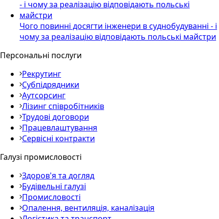
Чого повинні досягти інженери в суднобудуванні - і
чому за реалізацію відповідають польські майстри
Персональні послуги
Рекрутинг
Субпідрядники
Аутсорсинг
Лізинг співробітників
Трудові договори
Працевлаштування
Сервісні контракти
Галузі промисловості
Здоров'я та догляд
Будівельні галузі
Промисловості
Опалення, вентиляція, каналізація
Логістика та транспорт