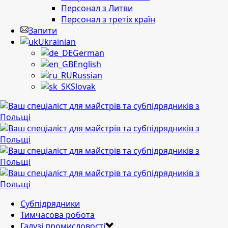
Персонал з Литви
Персонал з третіх країн
Запити
Ukrainian
German
English
Russian
Slovak
Субпідрядники
Тимчасова робота
Галузі промисловості