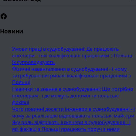
Facebook
Новини
Умови праці в суднобудуванні: Де працюють
інженери - і які кваліфіковані працівники з Польщі
їх супроводжують
Фізичні навантаження в суднобудуванні - і чому
затребувані витривалі кваліфіковані працівники з
Польщі
Навички та знання в суднобудуванні: Що потрібно
інженерам - і де можуть допомогти польські
фахівці
Чого повинні досягти інженери в суднобудуванні - і
чому за реалізацію відповідають польські майстри
Яку роль відіграють інженери в суднобудуванні - і
які фахівці з Польщі працюють поруч з ними