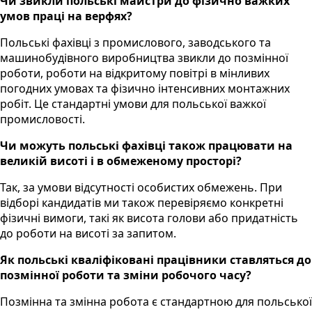
Чи звикли польські майстри до фізично важких
умов праці на верфях?
Польські фахівці з промислового, заводського та
машинобудівного виробництва звикли до позмінної
роботи, роботи на відкритому повітрі в мінливих
погодних умовах та фізично інтенсивних монтажних
робіт. Це стандартні умови для польської важкої
промисловості.
Чи можуть польські фахівці також працювати на
великій висоті і в обмеженому просторі?
Так, за умови відсутності особистих обмежень. При
відборі кандидатів ми також перевіряємо конкретні
фізичні вимоги, такі як висота голови або придатність
до роботи на висоті за запитом.
Як польські кваліфіковані працівники ставляться до
позмінної роботи та зміни робочого часу?
Позмінна та змінна робота є стандартною для польської