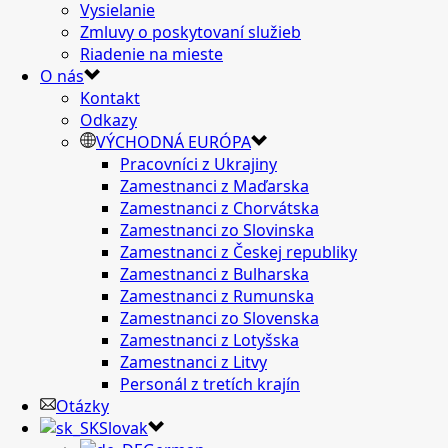
Vysielanie
Zmluvy o poskytovaní služieb
Riadenie na mieste
O nás
Kontakt
Odkazy
VÝCHODNÁ EURÓPA
Pracovníci z Ukrajiny
Zamestnanci z Maďarska
Zamestnanci z Chorvátska
Zamestnanci zo Slovinska
Zamestnanci z Českej republiky
Zamestnanci z Bulharska
Zamestnanci z Rumunska
Zamestnanci zo Slovenska
Zamestnanci z Lotyšska
Zamestnanci z Litvy
Personál z tretích krajín
Otázky
Slovak