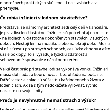
dlhoročných praktických skúseností na stavbách a v
priemysle.
Čo robia inžinieri v lodnom staviteľstve?
Predstava, že námorný architekt sedí celý deň v kancelárii,
je pravdivá len čiastočne. Inžinieri sú potrební aj na mieste
- na lodiach, v čiastočne dokončených stavbách, v suchých
dokoch. Nestojí len na mostíku alebo na okraji doku. Musia
si nájsť cestu po strmých schodoch, cez úzke chodby a ešte
užšie poklopy. To si vyžaduje fyzickú zdatnosť a
sebavedomé správanie v náročnom teréne.
Veľká časť prác pri stavbe lodí sa vykonáva vonku. Inžinieri
musia dohliadať a koordinovať - bez ohľadu na počasie.
Dážď, vietor a chlad sú súčasťou každodenného života v
lodeniciach. Ak sa s tým nedokážete vyrovnať, rýchlo
narazíte na svoje limity.
Prečo je nevyhnutné nemať strach z výšok?
Lode sú veľké - naozaj veľké. Ak ste nikdy nestáli priamo pri