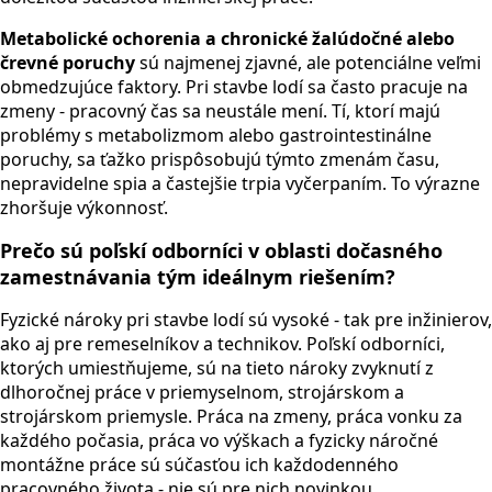
Metabolické ochorenia a chronické žalúdočné alebo
črevné poruchy
sú najmenej zjavné, ale potenciálne veľmi
obmedzujúce faktory. Pri stavbe lodí sa často pracuje na
zmeny - pracovný čas sa neustále mení. Tí, ktorí majú
problémy s metabolizmom alebo gastrointestinálne
poruchy, sa ťažko prispôsobujú týmto zmenám času,
nepravidelne spia a častejšie trpia vyčerpaním. To výrazne
zhoršuje výkonnosť.
Prečo sú poľskí odborníci v oblasti dočasného
zamestnávania tým ideálnym riešením?
Fyzické nároky pri stavbe lodí sú vysoké - tak pre inžinierov,
ako aj pre remeselníkov a technikov. Poľskí odborníci,
ktorých umiestňujeme, sú na tieto nároky zvyknutí z
dlhoročnej práce v priemyselnom, strojárskom a
strojárskom priemysle. Práca na zmeny, práca vonku za
každého počasia, práca vo výškach a fyzicky náročné
montážne práce sú súčasťou ich každodenného
pracovného života - nie sú pre nich novinkou.