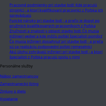
Pracovné podmienky pri stavbe lodí: Kde pracujú
strojníci - a ktorí kvalifikovaní pracovníci z Poľska ich
sprevádzajú
Fyzické nároky pri stavbe lodí - a prečo je dopyt po
pružných kvalifikovaných pracovníkoch z Poľska
Zručnosti a znalosti v oblasti stavby lodí: Čo musia
inžinieri vedieť a kde môžu poľskí špecialisti pomôcť
Čo musia inžinieri dosiahnuť pri stavbe lodí - a prečo
sú za realizáciu zodpovední poľskí remeselníci
Akú úlohu zohrávajú inžinieri pri stavbe lodí - a ktorí
špecialisti z Poľska pracujú spolu s nimi
Personálne služby
Nábor zamestnancov
Zamestnanecký lízing
Zmluvy o dielo
Vysielanie