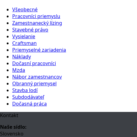
Všeobecné
Pracovníci priemyslu
Zamestnanecký lízing
Stavebné právo
Vysielanie
Craftsman
Priemyselné zariadenia
Náklady
Dočasní pracovníci
Mzda
Nábor zamestnancov
Obranný priemysel
Stavba lodí
Subdodávateľ
Dočasná práca
Kontakt
Naše sídlo:
Slovensko