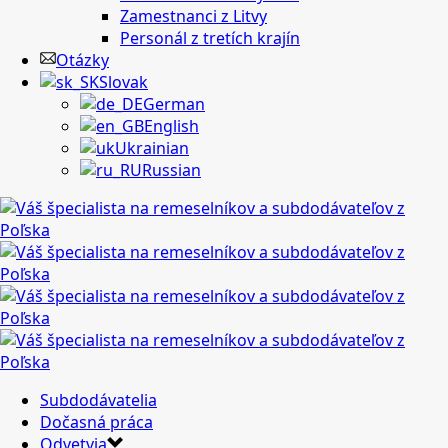
Zamestnanci z Litvy
Personál z tretích krajín
Otázky
Slovak
German
English
Ukrainian
Russian
Subdodávatelia
Dočasná práca
Odvetvia