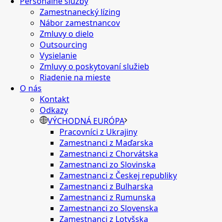
Personálne služby
Zamestnanecký lízing
Nábor zamestnancov
Zmluvy o dielo
Outsourcing
Vysielanie
Zmluvy o poskytovaní služieb
Riadenie na mieste
O nás
Kontakt
Odkazy
VÝCHODNÁ EURÓPA
Pracovníci z Ukrajiny
Zamestnanci z Maďarska
Zamestnanci z Chorvátska
Zamestnanci zo Slovinska
Zamestnanci z Českej republiky
Zamestnanci z Bulharska
Zamestnanci z Rumunska
Zamestnanci zo Slovenska
Zamestnanci z Lotyšska