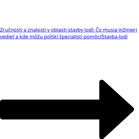
Zručnosti a znalosti v oblasti stavby lodí: Čo musia inžinieri
vedieť a kde môžu poľskí špecialisti pomôcť
Stavba lodí