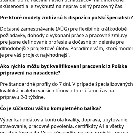
skúsenosti a je zvyknutá na nepravidelný pracovný čas.
Pre ktoré modely zmlúv sú k dispozícii poľskí špecialisti?
Dočasné zamestnávanie (AÜG) pre flexibilné krátkodobé
požiadavky, dohody o vykonaní práce a pracovné zmluvy
pre jasne definované profesie a dočasné pridelenie pre
dlhodobejšie projektové úlohy. Poradíme vám, ktorý model
je pre váš projekt najvhodnejší.
Ako rýchlo môžu byť kvalifikovaní pracovníci z Poľska
pripravení na nasadenie?
Pre štandardné profily do 7 dní. V prípade špecializovaných
kvalifikácií alebo väčších tímov odporúčame čas na
prípravu 2-3 týždne.
Čo je súčasťou vášho kompletného balíka?
Výber kandidátov a kontrola kvality, doprava, ubytovanie,
stravovanie, pracovné povolenia, certifikáty A1 a všetky
ostatné formality. Vy sa sústredíte na svoj projekt - my sa