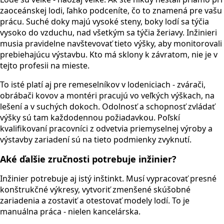
zaoceánskej lodi, ľahko podceníte, čo to znamená pre vašu
prácu. Suché doky majú vysoké steny, boky lodí sa týčia
vysoko do vzduchu, nad všetkým sa týčia žeriavy. Inžinieri
musia pravidelne navštevovať tieto výšky, aby monitorovali
prebiehajúcu výstavbu. Kto má sklony k závratom, nie je v
tejto profesii na mieste.
To isté platí aj pre remeselníkov v lodeniciach - zvárači,
obrábači kovov a montéri pracujú vo veľkých výškach, na
lešení a v suchých dokoch. Odolnosť a schopnosť zvládať
výšky sú tam každodennou požiadavkou. Poľskí
kvalifikovaní pracovníci z odvetvia priemyselnej výroby a
výstavby zariadení sú na tieto podmienky zvyknutí.
Aké ďalšie zručnosti potrebuje inžinier?
Inžinier potrebuje aj istý inštinkt. Musí vypracovať presné
konštrukčné výkresy, vytvoriť zmenšené skúšobné
zariadenia a zostaviť a otestovať modely lodí. To je
manuálna práca - nielen kancelárska.