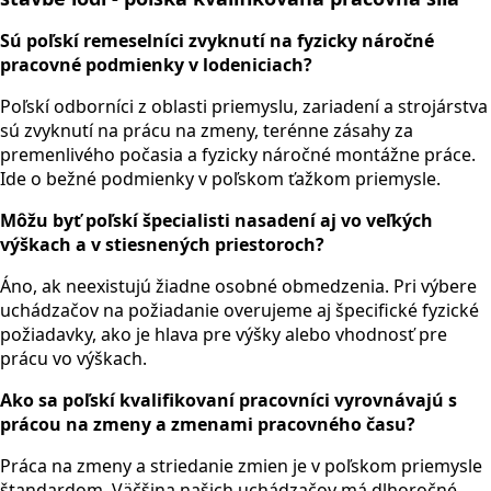
Sú poľskí remeselníci zvyknutí na fyzicky náročné
pracovné podmienky v lodeniciach?
Poľskí odborníci z oblasti priemyslu, zariadení a strojárstva
sú zvyknutí na prácu na zmeny, terénne zásahy za
premenlivého počasia a fyzicky náročné montážne práce.
Ide o bežné podmienky v poľskom ťažkom priemysle.
Môžu byť poľskí špecialisti nasadení aj vo veľkých
výškach a v stiesnených priestoroch?
Áno, ak neexistujú žiadne osobné obmedzenia. Pri výbere
uchádzačov na požiadanie overujeme aj špecifické fyzické
požiadavky, ako je hlava pre výšky alebo vhodnosť pre
prácu vo výškach.
Ako sa poľskí kvalifikovaní pracovníci vyrovnávajú s
prácou na zmeny a zmenami pracovného času?
Práca na zmeny a striedanie zmien je v poľskom priemysle
štandardom. Väčšina našich uchádzačov má dlhoročné