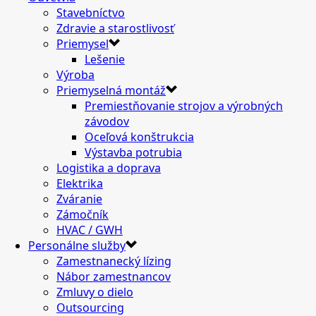
Stavebníctvo
Zdravie a starostlivosť
Priemysel
Lešenie
Výroba
Priemyselná montáž
Premiestňovanie strojov a výrobných
závodov
Oceľová konštrukcia
Výstavba potrubia
Logistika a doprava
Elektrika
Zváranie
Zámočník
HVAC / GWH
Personálne služby
Zamestnanecký lízing
Nábor zamestnancov
Zmluvy o dielo
Outsourcing