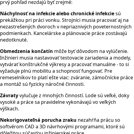
prvý pohľad nezdajú byť zrejmé:
Náchylnosť na infekcie alebo chronické infekcie
sú
prekážkou pri práci vonku. Strojníci musia pracovať aj na
nezastrešených dvoroch v nepriaznivých poveternostných
podmienkach. Kancelárske a plánovacie práce zostávajú
nedotknuté.
Obmedzenia končatín
môže byť dôvodom na vylúčenie.
Inžinieri musia nastavovať testovacie zariadenia a modely,
vytvárať konštrukčné výkresy a pracovať manuálne - to si
vyžaduje plnú mobilitu a schopnosť fungovať. Pre
remeselníkov to platí ešte viac: zváranie, zámočnícke práce
a montáž sú fyzicky náročné činnosti.
Závraty
vylučuje z mnohých činností. Lode sú veľké, doky
vysoké a práce sa pravidelne vykonávajú vo veľkých
výškach.
Nekorigovateľná porucha zraku
nezahŕňa prácu so
softvérom CAD a 3D návrhovými programami, ktoré sú
dôležitou súčasťou inžinierskej práce.