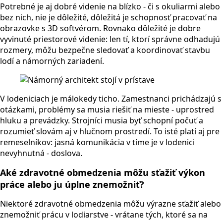
Potrebné je aj dobré videnie na blízko - či s okuliarmi alebo
bez nich, nie je dôležité, dôležitá je schopnosť pracovať na
obrazovke s 3D softvérom. Rovnako dôležité je dobre
vyvinuté priestorové videnie: len tí, ktorí správne odhadujú
rozmery, môžu bezpečne sledovať a koordinovať stavbu
lodí a námorných zariadení.
V lodeniciach je málokedy ticho. Zamestnanci prichádzajú s
otázkami, problémy sa musia riešiť na mieste - uprostred
hluku a prevádzky. Strojníci musia byť schopní počuť a
rozumieť slovám aj v hlučnom prostredí. To isté platí aj pre
remeselníkov: jasná komunikácia v tíme je v lodenici
nevyhnutná - doslova.
Aké zdravotné obmedzenia môžu sťažiť výkon
práce alebo ju úplne znemožniť?
Niektoré zdravotné obmedzenia môžu výrazne sťažiť alebo
znemožniť prácu v lodiarstve - vrátane tých, ktoré sa na