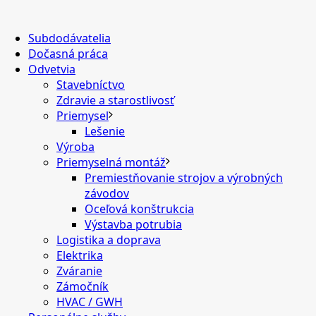
Subdodávatelia
Dočasná práca
Odvetvia
Stavebníctvo
Zdravie a starostlivosť
Priemysel
Lešenie
Výroba
Priemyselná montáž
Premiestňovanie strojov a výrobných
závodov
Oceľová konštrukcia
Výstavba potrubia
Logistika a doprava
Elektrika
Zváranie
Zámočník
HVAC / GWH