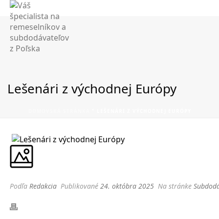
Lešenári z východnej Európy
DOMOVSKÁ STRÁNKA
"
LEŠENÁRI Z VÝCHODNEJ EURÓPY
Podľa
Redakcia
Publikované
24. októbra 2025
Na stránke
Subdodá