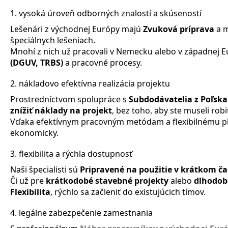
1. vysoká úroveň odborných znalostí a skúseností
Lešenári z východnej Európy majú
Zvuková príprava
a 
špeciálnych lešeniach.
Mnohí z nich už pracovali v Nemecku alebo v západnej 
(DGUV, TRBS)
a pracovné procesy.
2. nákladovo efektívna realizácia projektu
Prostredníctvom spolupráce s
Subdodávatelia z Poľska
znížiť náklady na projekt
, bez toho, aby ste museli rob
Vďaka efektívnym pracovným metódam a flexibilnému pl
ekonomicky.
3. flexibilita a rýchla dostupnosť
Naši špecialisti sú
Pripravené na použitie v krátkom ča
Či už pre
krátkodobé stavebné projekty
alebo
dlhodob
Flexibilita
, rýchlo sa začleniť do existujúcich tímov.
4. legálne zabezpečenie zamestnania