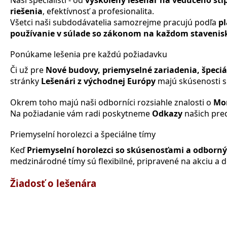
riešenia
, efektívnosť a profesionalita.
Všetci naši subdodávatelia samozrejme pracujú podľa
p
používanie v súlade so zákonom na každom stavenis
Ponúkame lešenia pre každú požiadavku
Či už pre
Nové budovy, priemyselné zariadenia, špeciá
stránky
Lešenári z východnej Európy
majú skúsenosti 
Okrem toho majú naši odborníci rozsiahle znalosti o
Mon
Na požiadanie vám radi poskytneme
Odkazy
našich pred
Priemyselní horolezci a špeciálne tímy
Keď
Priemyselní horolezci so skúsenosťami a odborn
medzinárodné tímy sú flexibilné, pripravené na akciu a
Žiadosť o lešenára