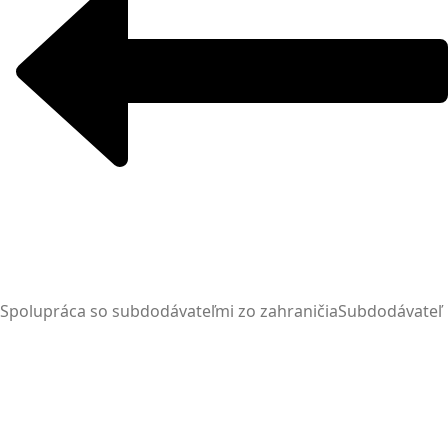
Spolupráca so subdodávateľmi zo zahraničia
Subdodávateľ