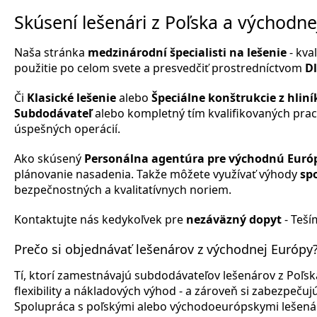
Skúsení lešenári z Poľska a východne
Naša stránka
medzinárodní špecialisti na lešenie
- kva
použitie po celom svete a presvedčiť prostredníctvom
D
Či
Klasické lešenie
alebo
Špeciálne konštrukcie z hliní
Subdodávateľ
alebo kompletný tím kvalifikovaných pra
úspešných operácií.
Ako skúsený
Personálna agentúra pre východnú Euró
plánovanie nasadenia. Takže môžete využívať výhody
spo
bezpečnostných a kvalitatívnych noriem.
Kontaktujte nás kedykoľvek pre
nezáväzný dopyt
- Teší
Prečo si objednávať lešenárov z východnej Európy
Tí, ktorí zamestnávajú subdodávateľov lešenárov z Poľska
flexibility a nákladových výhod - a zároveň si zabezpečuj
Spolupráca s poľskými alebo východoeurópskymi lešená