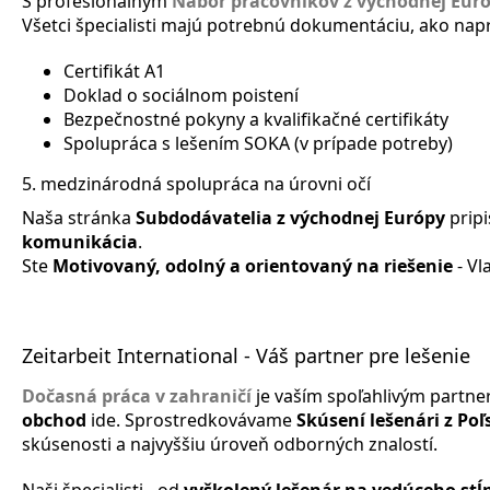
S profesionálnym
Nábor pracovníkov z východnej Eur
Všetci špecialisti majú potrebnú dokumentáciu, ako napr
Certifikát A1
Doklad o sociálnom poistení
Bezpečnostné pokyny a kvalifikačné certifikáty
Spolupráca s lešením SOKA (v prípade potreby)
5. medzinárodná spolupráca na úrovni očí
Naša stránka
Subdodávatelia z východnej Európy
pripi
komunikácia
.
Ste
Motivovaný, odolný a orientovaný na riešenie
- Vl
Zeitarbeit International - Váš partner pre lešenie
Dočasná práca v zahraničí
je vaším spoľahlivým partne
obchod
ide. Sprostredkovávame
Skúsení lešenári z Poľ
skúsenosti a najvyššiu úroveň odborných znalostí.
Naši špecialisti - od
vyškolený lešenár na vedúceho stĺ