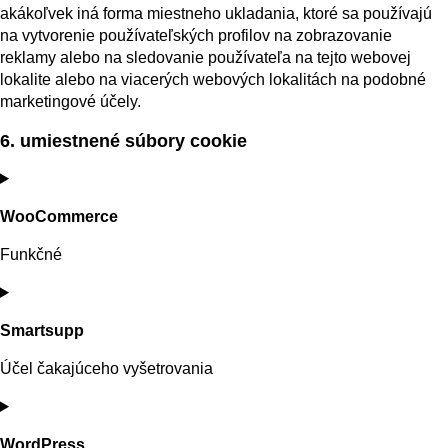
akákoľvek iná forma miestneho ukladania, ktoré sa používajú
na vytvorenie používateľských profilov na zobrazovanie
reklamy alebo na sledovanie používateľa na tejto webovej
lokalite alebo na viacerých webových lokalitách na podobné
marketingové účely.
6. umiestnené súbory cookie
WooCommerce
Funkčné
Súhlas
so
Smartsupp
službou
woocommerce
Účel čakajúceho vyšetrovania
Súhlas
so
WordPress