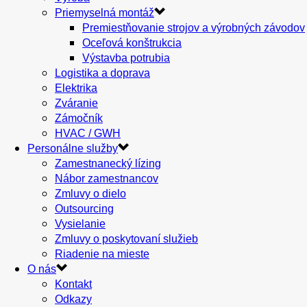
Priemyselná montáž
Premiestňovanie strojov a výrobných závodov
Oceľová konštrukcia
Výstavba potrubia
Logistika a doprava
Elektrika
Zváranie
Zámočník
HVAC / GWH
Personálne služby
Zamestnanecký lízing
Nábor zamestnancov
Zmluvy o dielo
Outsourcing
Vysielanie
Zmluvy o poskytovaní služieb
Riadenie na mieste
O nás
Kontakt
Odkazy