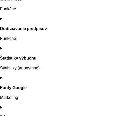
službou
smartsupp
Funkčné
Súhlas
so
Dodržiavanie predpisov
službou
wordpress
Funkčné
Súhlas
so
Štatistiky výbuchu
službou
complianz
Štatistiky (anonymné)
Súhlas
so
Fonty Google
službou
burst-
Marketing
statistics
Súhlas
so