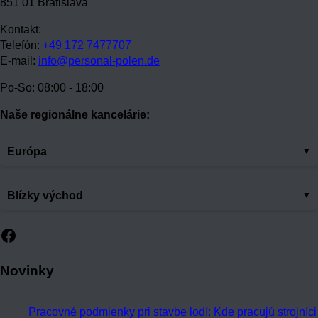
851 01 Bratislava
Kontakt:
Telefón:
+49 172 7477707
E-mail:
info@personal-polen.de
Po-So: 08:00 - 18:00
Naše regionálne kancelárie:
Európa
Blízky východ
Facebook
Novinky
Pracovné podmienky pri stavbe lodí: Kde pracujú strojníci