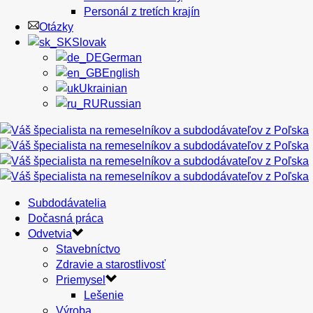
Personál z tretích krajín
Otázky
Slovak
German
English
Ukrainian
Russian
Subdodávatelia
Dočasná práca
Odvetvia
Stavebníctvo
Zdravie a starostlivosť
Priemysel
Lešenie
Výroba