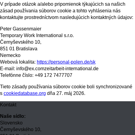
V prípade otázok a/alebo pripomienok týkajúcich sa našich
zásad používania súborov cookie a tohto vyhlásenia nás
kontaktujte prostredníctvom nasledujúcich kontaktných údajov:
Peter Gassenmaier
Temporary Work International s.r.o.
Černyševského 10,
851 01 Bratislava
Nemecko
Webová lokalita:
https://personal-polen.de/sk
E-mail:
info@
ex.com
zeitarbeit-international.de
Telefónne číslo: +49 172 7477707
Tieto zásady používania súborov cookie boli synchronizované
s
cookiedatabase.org
dňa 27. máj 2026.
Kontakt
Naše sídlo:
Slovensko
Černyševského 10,