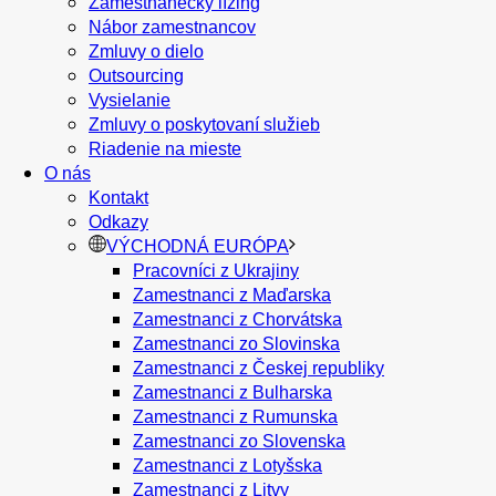
Zamestnanecký lízing
Nábor zamestnancov
Zmluvy o dielo
Outsourcing
Vysielanie
Zmluvy o poskytovaní služieb
Riadenie na mieste
O nás
Kontakt
Odkazy
VÝCHODNÁ EURÓPA
Pracovníci z Ukrajiny
Zamestnanci z Maďarska
Zamestnanci z Chorvátska
Zamestnanci zo Slovinska
Zamestnanci z Českej republiky
Zamestnanci z Bulharska
Zamestnanci z Rumunska
Zamestnanci zo Slovenska
Zamestnanci z Lotyšska
Zamestnanci z Litvy