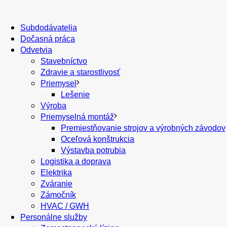
Subdodávatelia
Dočasná práca
Odvetvia
Stavebníctvo
Zdravie a starostlivosť
Priemysel
Lešenie
Výroba
Priemyselná montáž
Premiestňovanie strojov a výrobných závodov
Oceľová konštrukcia
Výstavba potrubia
Logistika a doprava
Elektrika
Zváranie
Zámočník
HVAC / GWH
Personálne služby