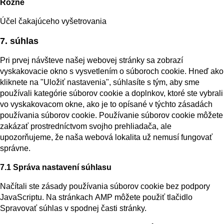
Rôzne
službou
google-
Účel čakajúceho vyšetrovania
fonts
Súhlas
7. súhlas
so
Pri prvej návšteve našej webovej stránky sa zobrazí
službou
vyskakovacie okno s vysvetlením o súboroch cookie. Hneď ako
rôzne
kliknete na "Uložiť nastavenia", súhlasíte s tým, aby sme
používali kategórie súborov cookie a doplnkov, ktoré ste vybrali
vo vyskakovacom okne, ako je to opísané v týchto zásadách
používania súborov cookie. Používanie súborov cookie môžete
zakázať prostredníctvom svojho prehliadača, ale
upozorňujeme, že naša webová lokalita už nemusí fungovať
správne.
7.1 Správa nastavení súhlasu
Načítali ste zásady používania súborov cookie bez podpory
JavaScriptu. Na stránkach AMP môžete použiť tlačidlo
Spravovať súhlas v spodnej časti stránky.