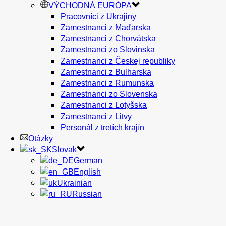
VÝCHODNÁ EURÓPA
Pracovníci z Ukrajiny
Zamestnanci z Maďarska
Zamestnanci z Chorvátska
Zamestnanci zo Slovinska
Zamestnanci z Českej republiky
Zamestnanci z Bulharska
Zamestnanci z Rumunska
Zamestnanci zo Slovenska
Zamestnanci z Lotyšska
Zamestnanci z Litvy
Personál z tretích krajín
Otázky
Slovak
German
English
Ukrainian
Russian