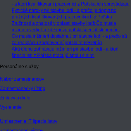
- a ktorí kvalifikovaní pracovníci z Poľska ich sprevádzajú
Fyzické nároky pri stavbe lodí - a prečo je dopyt po
pružných kvalifikovaných pracovníkoch z Poľska
Zručnosti a znalosti v oblasti stavby lodí: Čo musia
inžinieri vedieť a kde môžu poľskí špecialisti pomôcť
Čo musia inžinieri dosiahnuť pri stavbe lodí - a prečo sú
za realizáciu zodpovední poľskí remeselníci
Akú úlohu zohrávajú inžinieri pri stavbe lodí - a ktorí
špecialisti z Poľska pracujú spolu s nimi
Personálne služby
Nábor zamestnancov
Zamestnanecký lízing
Zmluvy o dielo
Vysielanie
Umiestnenie IT špecialistov
Zamestnanec výroby