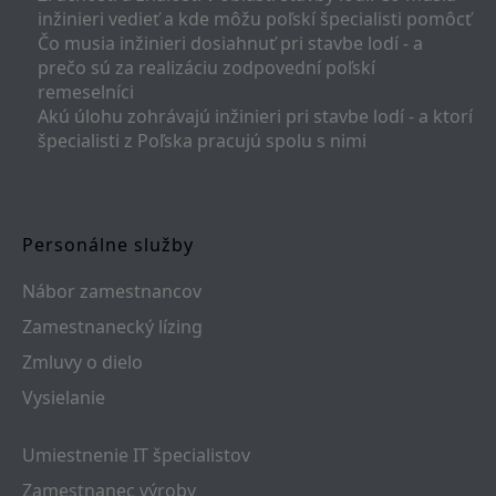
inžinieri vedieť a kde môžu poľskí špecialisti pomôcť
Čo musia inžinieri dosiahnuť pri stavbe lodí - a
prečo sú za realizáciu zodpovední poľskí
remeselníci
Akú úlohu zohrávajú inžinieri pri stavbe lodí - a ktorí
špecialisti z Poľska pracujú spolu s nimi
Personálne služby
Nábor zamestnancov
Zamestnanecký lízing
Zmluvy o dielo
Vysielanie
Umiestnenie IT špecialistov
Zamestnanec výroby