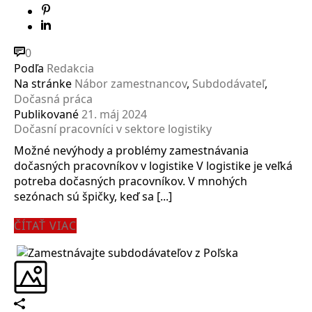
0
Podľa
Redakcia
Na stránke
Nábor zamestnancov
,
Subdodávateľ
,
Dočasná práca
Publikované
21. máj 2024
Dočasní pracovníci v sektore logistiky
Možné nevýhody a problémy zamestnávania
dočasných pracovníkov v logistike V logistike je veľká
potreba dočasných pracovníkov. V mnohých
sezónach sú špičky, keď sa [...]
ČÍTAŤ VIAC