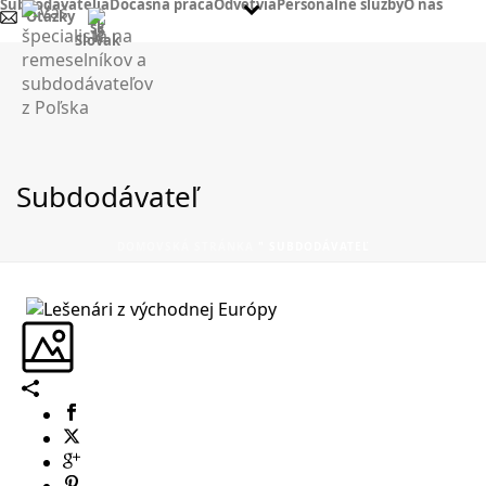
Subdodávatelia
Dočasná práca
Odvetvia
Personálne služby
O nás
Otázky
Slovak
Subdodávateľ
DOMOVSKÁ STRÁNKA
"
SUBDODÁVATEĽ