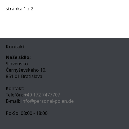
stránka
1
z
2
Kontakt
Naše sídlo:
Slovensko
Černyševského 10,
851 01 Bratislava
Kontakt:
Telefón:
+49 172 7477707
E-mail:
info@personal-polen.de
Po-So: 08:00 - 18:00