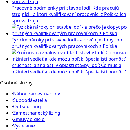
Pracovné podmienky pri stavbe lodí: Kde pracujú
strojníci - a ktorí kvalifikovaní pracovníci z Poľska ich
sprevádzajú
Fyzické nároky pri stavbe lodí - a prečo je dopyt po
pružných kvalifikovaných pracovníkoch z Poľska
Zručnosti a znalosti v oblasti stavby lodí: Čo musia
inžinieri vedieť a kde môžu poľskí špecialisti pomôcť
Osobné služby
Nábor zamestnancov
Subdodávatelia
Outsourcing
Zamestnanecký lízing
Zmluvy o dielo
Vysielanie