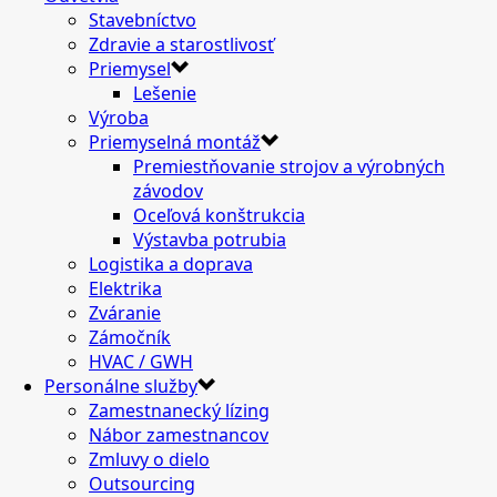
Stavebníctvo
Zdravie a starostlivosť
Priemysel
Lešenie
Výroba
Priemyselná montáž
Premiestňovanie strojov a výrobných
závodov
Oceľová konštrukcia
Výstavba potrubia
Logistika a doprava
Elektrika
Zváranie
Zámočník
HVAC / GWH
Personálne služby
Zamestnanecký lízing
Nábor zamestnancov
Zmluvy o dielo
Outsourcing