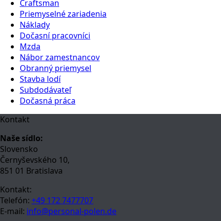
Craftsman
Priemyselné zariadenia
Náklady
Dočasní pracovníci
Mzda
Nábor zamestnancov
Obranný priemysel
Stavba lodí
Subdodávateľ
Dočasná práca
Kontakt
Naše sídlo:
Slovensko
Černyševského 10,
851 01 Bratislava
Kontakt:
Telefón:
+49 172 7477707
E-mail:
info@personal-polen.de