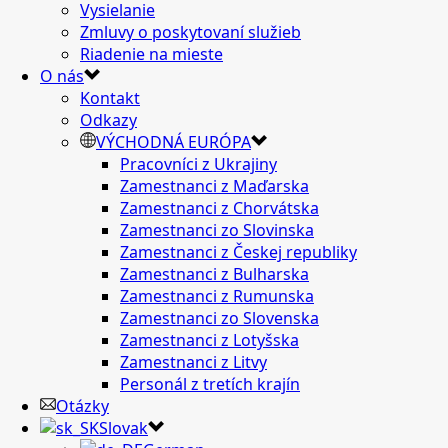
Vysielanie
Zmluvy o poskytovaní služieb
Riadenie na mieste
O nás
Kontakt
Odkazy
VÝCHODNÁ EURÓPA
Pracovníci z Ukrajiny
Zamestnanci z Maďarska
Zamestnanci z Chorvátska
Zamestnanci zo Slovinska
Zamestnanci z Českej republiky
Zamestnanci z Bulharska
Zamestnanci z Rumunska
Zamestnanci zo Slovenska
Zamestnanci z Lotyšska
Zamestnanci z Litvy
Personál z tretích krajín
Otázky
Slovak