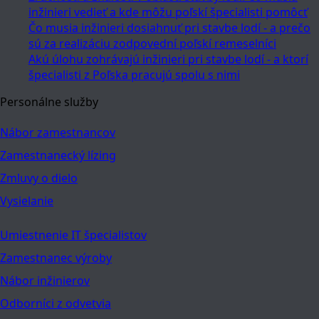
inžinieri vedieť a kde môžu poľskí špecialisti pomôcť
Čo musia inžinieri dosiahnuť pri stavbe lodí - a prečo
sú za realizáciu zodpovední poľskí remeselníci
Akú úlohu zohrávajú inžinieri pri stavbe lodí - a ktorí
špecialisti z Poľska pracujú spolu s nimi
Personálne služby
Nábor zamestnancov
Zamestnanecký lízing
Zmluvy o dielo
Vysielanie
Umiestnenie IT špecialistov
Zamestnanec výroby
Nábor inžinierov
Odborníci z odvetvia