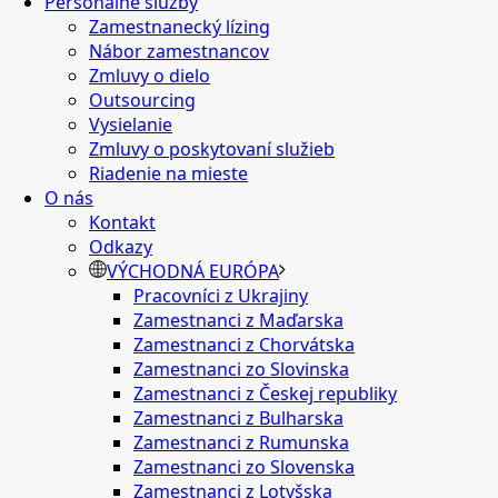
Personálne služby
Zamestnanecký lízing
Nábor zamestnancov
Zmluvy o dielo
Outsourcing
Vysielanie
Zmluvy o poskytovaní služieb
Riadenie na mieste
O nás
Kontakt
Odkazy
VÝCHODNÁ EURÓPA
Pracovníci z Ukrajiny
Zamestnanci z Maďarska
Zamestnanci z Chorvátska
Zamestnanci zo Slovinska
Zamestnanci z Českej republiky
Zamestnanci z Bulharska
Zamestnanci z Rumunska
Zamestnanci zo Slovenska
Zamestnanci z Lotyšska