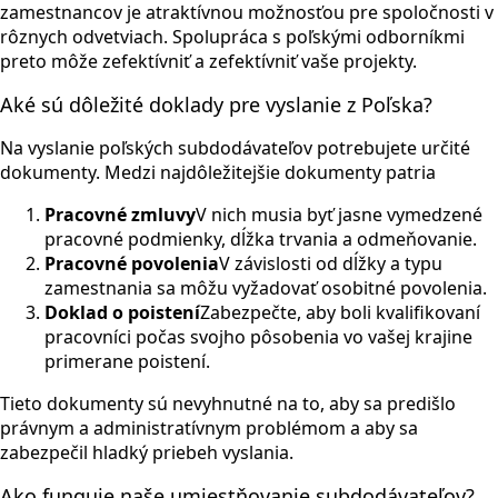
zamestnancov je atraktívnou možnosťou pre spoločnosti v
rôznych odvetviach. Spolupráca s poľskými odborníkmi
preto môže zefektívniť a zefektívniť vaše projekty.
Aké sú dôležité doklady pre vyslanie z Poľska?
Na vyslanie poľských subdodávateľov potrebujete určité
dokumenty. Medzi najdôležitejšie dokumenty patria
Pracovné zmluvy
V nich musia byť jasne vymedzené
pracovné podmienky, dĺžka trvania a odmeňovanie.
Pracovné povolenia
V závislosti od dĺžky a typu
zamestnania sa môžu vyžadovať osobitné povolenia.
Doklad o poistení
Zabezpečte, aby boli kvalifikovaní
pracovníci počas svojho pôsobenia vo vašej krajine
primerane poistení.
Tieto dokumenty sú nevyhnutné na to, aby sa predišlo
právnym a administratívnym problémom a aby sa
zabezpečil hladký priebeh vyslania.
Ako funguje naše umiestňovanie subdodávateľov?