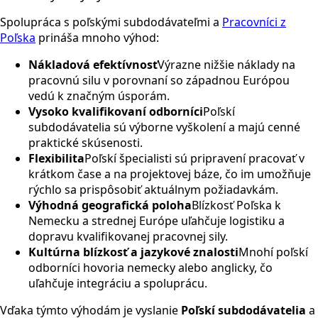
Spolupráca s poľskými subdodávateľmi a
Pracovníci z
Poľska
prináša mnoho výhod:
Nákladová efektívnosť
Výrazne nižšie náklady na
pracovnú silu v porovnaní so západnou Európou
vedú k značným úsporám.
Vysoko kvalifikovaní odborníci
Poľskí
subdodávatelia sú výborne vyškolení a majú cenné
praktické skúsenosti.
Flexibilita
Poľskí špecialisti sú pripravení pracovať v
krátkom čase a na projektovej báze, čo im umožňuje
rýchlo sa prispôsobiť aktuálnym požiadavkám.
Výhodná geografická poloha
Blízkosť Poľska k
Nemecku a strednej Európe uľahčuje logistiku a
dopravu kvalifikovanej pracovnej sily.
Kultúrna blízkosť a jazykové znalosti
Mnohí poľskí
odborníci hovoria nemecky alebo anglicky, čo
uľahčuje integráciu a spoluprácu.
Vďaka týmto výhodám je vyslanie
Poľskí subdodávatelia
a