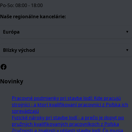
Po-So: 08:00 - 18:00
Naše regionálne kancelárie:
Európa
Blízky východ
Facebook
Novinky
Pracovné podmienky pri stavbe lodí: Kde pracujú
strojníci - a ktorí kvalifikovaní pracovníci z Poľska ich
sprevádzajú
Fyzické nároky pri stavbe lodí - a prečo je dopyt po
pružných kvalifikovaných pracovníkoch z Poľska
Zručnosti a znalosti v oblasti stavby lodí: Čo musia