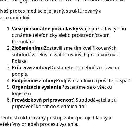
Náš proces mediácie je jasný, štruktúrovaný a
zrozumiteľný:
Vaše personálne požiadavky
Svoje požiadavky nám
oznámte telefonicky alebo prostredníctvom
formulára.
Zloženie tímu
Zostavili sme tím kvalifikovaných
subdodávateľov a kvalifikovaných pracovníkov z
Poľska.
Príprava zmluvy
Dostanete potrebné zmluvy na
podpis.
Podpísanie zmluvy
Podpíšte zmluvu a pošlite ju späť.
Organizácia vyslania
Postaráme sa o všetku
logistiku.
Prevádzková pripravenosť
: Subdodávatelia sú
pripravení konať do siedmich dní.
Tento štruktúrovaný postup zabezpečuje hladký a
efektívny priebeh procesu vyslania.