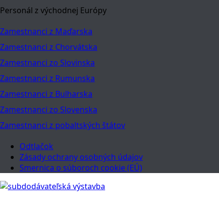
Personál z východnej Európy
Zamestnanci z Maďarska
Zamestnanci z Chorvátska
Zamestnanci zo Slovinska
Zamestnanci z Rumunska
Zamestnanci z Bulharska
Zamestnanci zo Slovenska
Zamestnanci z pobaltských štátov
Odtlačok
Zásady ochrany osobných údajov
Smernica o súboroch cookie (EÚ)