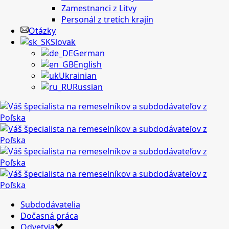
Zamestnanci z Litvy
Personál z tretích krajín
Otázky
Slovak
German
English
Ukrainian
Russian
Subdodávatelia
Dočasná práca
Odvetvia