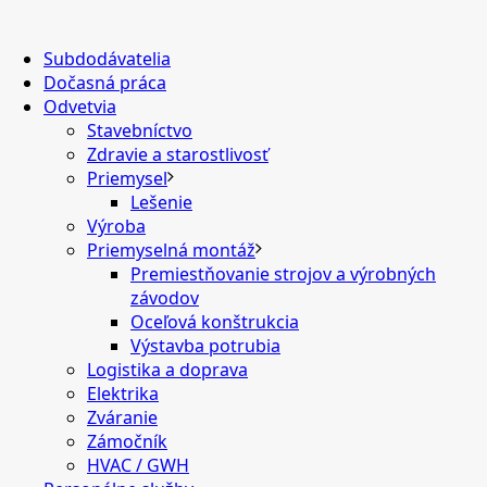
Subdodávatelia
Dočasná práca
Odvetvia
Stavebníctvo
Zdravie a starostlivosť
Priemysel
Lešenie
Výroba
Priemyselná montáž
Premiestňovanie strojov a výrobných
závodov
Oceľová konštrukcia
Výstavba potrubia
Logistika a doprava
Elektrika
Zváranie
Zámočník
HVAC / GWH