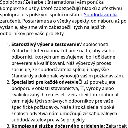
Spoločnosť Zeitarbeit International vám ponúka
komplexné služby, ktoré zabezpečujú hladkú a efektívnu
spoluprácu s poľskými spoločnosťami.
Subdodávatelia
zaručené. Postaráme sa o všetky aspekty, od náboru až po
vyslanie, aby sme vám zabezpečili tých najlepších
odborníkov pre vaše projekty.
Starostlivý výber a testovanie
V spoločnosti
Zeitarbeit International dbáme na to, aby všetci
odborníci, ktorých umiestňujeme, boli dôkladne
preverení a kvalifikovaní. Náš výberový proces
zaručuje, že subdodávatelia spĺňajú najvyššie
štandardy a dokonale vyhovujú vašim požiadavkám.
Špecialisti pre každé odvetvie
Či už potrebujete
podporu v oblasti stavebníctva, IT, výroby alebo
kvalifikovaných remesiel - Zeitarbeit International
vám nájde tých správnych odborníkov pre vaše
špecifické požiadavky. Naša široká sieť a hlboké
znalosti odvetvia nám umožňujú získať ideálnych
subdodávateľov pre vaše projekty.
Komplexná služba dočasného pridelenia
: Zeitarbeit