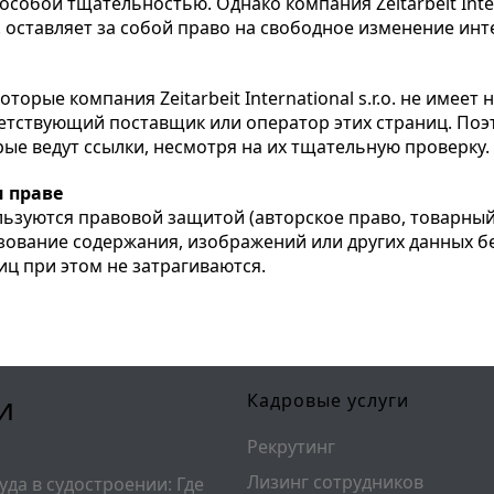
собой тщательностью. Однако компания Zeitarbeit Intern
r.o. оставляет за собой право на свободное изменение ин
торые компания Zeitarbeit International s.r.o. не имее
етствующий поставщик или оператор этих страниц. Поэтому
рые ведут ссылки, несмотря на их тщательную проверку.
м праве
ользуются правовой защитой (авторское право, товарный
ование содержания, изображений или других данных бе
лиц при этом не затрагиваются.
и
Кадровые услуги
Рекрутинг
Лизинг сотрудников
уда в судостроении: Где