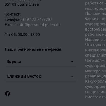
работают и
851 01 Братислава
квалифици
Польши их
Контакт:
Физические
Телефон:
+49 172 7477707
судостроен
E-mail:
info@personal-polen.de
востребов
рабочие и
Пн-Сб: 08:00 - 18:00
Навыки и з
Что нужно 
Наши региональные офисы:
инженеров 
специалис
Чего долж
Европа
судостроен
мастера от
реализаци
Ближний Восток
Какую рол
судостроен
специалис
Facebook
вместе с н