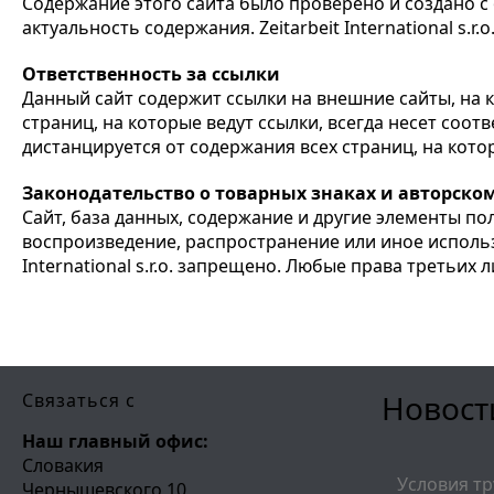
Содержание этого сайта было проверено и создано с о
актуальность содержания. Zeitarbeit International s.
Ответственность за ссылки
Данный сайт содержит ссылки на внешние сайты, на ко
страниц, на которые ведут ссылки, всегда несет соотв
дистанцируется от содержания всех страниц, на кото
Законодательство о товарных знаках и авторско
Сайт, база данных, содержание и другие элементы п
воспроизведение, распространение или иное использ
International s.r.o. запрещено. Любые права третьих 
Новост
Связаться с
Наш главный офис:
Словакия
Условия тр
Чернышевского 10,