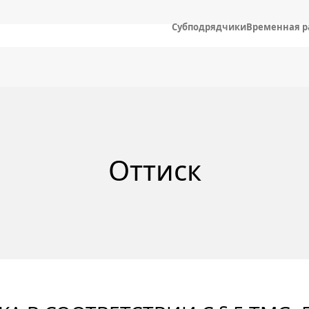
Cубподрядчики
Временная р
Оттиск