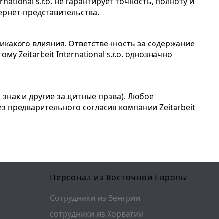
ational s.r.o. не гарантирует точность, полноту и
тернет-представительства.
т никакого влияния. Ответственность за содержание
 Zeitarbeit International s.r.o. однозначно
 знак и другие защитные права). Любое
з предварительного согласия компании Zeitarbeit
Персонал из Восточной Европы
Сотрудники из Венгрии
сотрудники из Хорватии