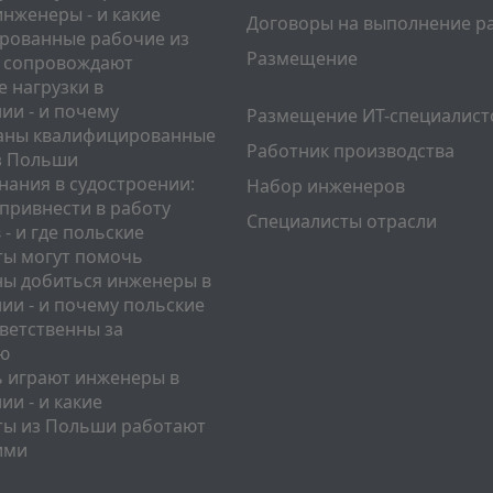
нженеры - и какие
Договоры на выполнение р
рованные рабочие из
Размещение
 сопровождают
 нагрузки в
ии - и почему
Размещение ИТ-специалист
аны квалифицированные
Работник производства
з Польши
нания в судостроении:
Набор инженеров
привнести в работу
Специалисты отрасли
- и где польские
ты могут помочь
ны добиться инженеры в
ии - и почему польские
ветственны за
ю
ь играют инженеры в
ии - и какие
ты из Польши работают
ими