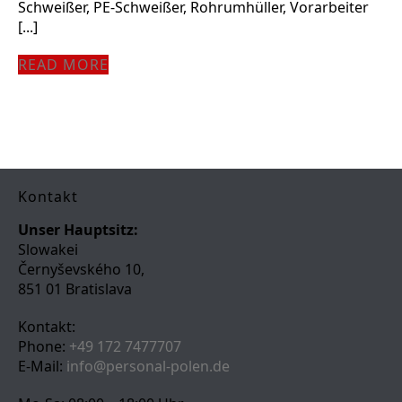
Schweißer, PE-Schweißer, Rohrumhüller, Vorarbeiter
[...]
READ MORE
Kontakt
Unser Hauptsitz:
Slowakei
Černyševského 10,
851 01 Bratislava
Kontakt:
Phone:
+49 172 7477707
E-Mail:
info@personal-polen.de