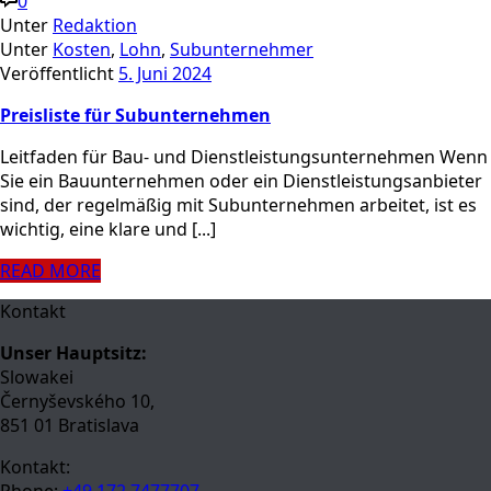
0
Unter
Redaktion
Unter
Kosten
,
Lohn
,
Subunternehmer
Veröffentlicht
5. Juni 2024
Preisliste für Subunternehmen
Leitfaden für Bau- und Dienstleistungsunternehmen Wenn
Sie ein Bauunternehmen oder ein Dienstleistungsanbieter
sind, der regelmäßig mit Subunternehmen arbeitet, ist es
wichtig, eine klare und [...]
READ MORE
Kontakt
Unser Hauptsitz:
Slowakei
Černyševského 10,
851 01 Bratislava
Kontakt: