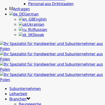
Personal aus Drittstaaten
Anfragen
German
English
Ukrainian
Russian
Slovak
Subunternehmen
Leiharbeit
Branchen
Baugewerbe