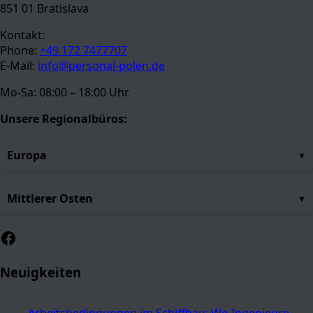
851 01 Bratislava
Kontakt:
Phone:
+49 172 7477707
E-Mail:
info@personal-polen.de
Mo-Sa: 08:00 – 18:00 Uhr
Unsere Regionalbüros:
Europa
Mittlerer Osten
Facebook
Neuigkeiten
Arbeitsbedingungen im Schiffbau: Wo Ingenieure