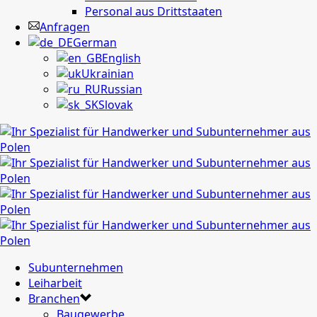
Personal aus Drittstaaten
Anfragen
German
English
Ukrainian
Russian
Slovak
Subunternehmen
Leiharbeit
Branchen
Baugewerbe