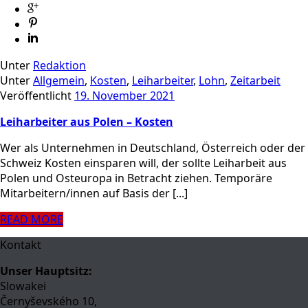
Unter
Redaktion
Unter
Allgemein
,
Kosten
,
Leiharbeiter
,
Lohn
,
Zeitarbeit
Veröffentlicht
19. November 2021
Leiharbeiter aus Polen – Kosten
Wer als Unternehmen in Deutschland, Österreich oder der
Schweiz Kosten einsparen will, der sollte Leiharbeit aus
Polen und Osteuropa in Betracht ziehen. Temporäre
Mitarbeitern/innen auf Basis der [...]
READ MORE
Kontakt
Unser Hauptsitz:
Slowakei
Černyševského 10,