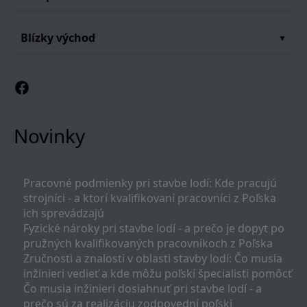
Blízky východ
Facebook
Novinky
Pracovné podmienky pri stavbe lodí: Kde pracujú
strojníci - a ktorí kvalifikovaní pracovníci z Poľska
ich sprevádzajú
Fyzické nároky pri stavbe lodí - a prečo je dopyt po
pružných kvalifikovaných pracovníkoch z Poľska
Zručnosti a znalosti v oblasti stavby lodí: Čo musia
inžinieri vedieť a kde môžu poľskí špecialisti pomôcť
Čo musia inžinieri dosiahnuť pri stavbe lodí - a
prečo sú za realizáciu zodpovední poľskí