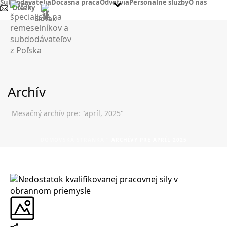
Subdodávatelia
Dočasná práca
Odvetvia
Personálne služby
O nás
Otázky
Slovak
Archív
Mesačný archív pre: "apríl, 2025"
DOMOVSKÁ STRÁNKA
"
ARCHÍVY PRE APRÍL 2025