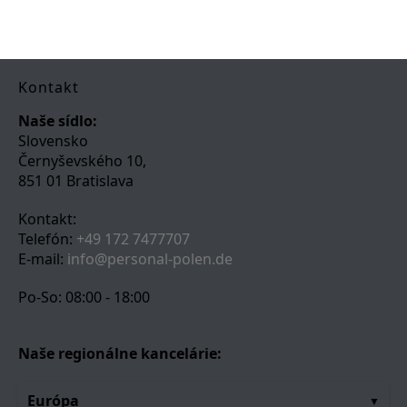
Kontakt
Naše sídlo:
Slovensko
Černyševského 10,
851 01 Bratislava
Kontakt:
Telefón:
+49 172 7477707
E-mail:
info@personal-polen.de
Po-So: 08:00 - 18:00
Naše regionálne kancelárie:
Európa