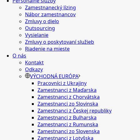
Personálne služby
Zamestnanecký lízing
Nábor zamestnancov
Zmluvy o dielo
Outsourcing
Vysielanie
Zmluvy o poskytovaní služieb
Riadenie na mieste
O nás
Kontakt
Odkazy
VÝCHODNÁ EURÓPA
Pracovníci z Ukrajiny
Zamestnanci z Maďarska
Zamestnanci z Chorvátska
Zamestnanci zo Slovinska
Zamestnanci z Českej republiky
Zamestnanci z Bulharska
Zamestnanci z Rumunska
Zamestnanci zo Slovenska
Zamestnanci z Lotyšska