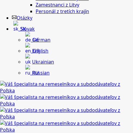
Zamestnanci z Litvy
Personál z tretích krajín
Otázky
Slovak
German
English
Ukrainian
Russian