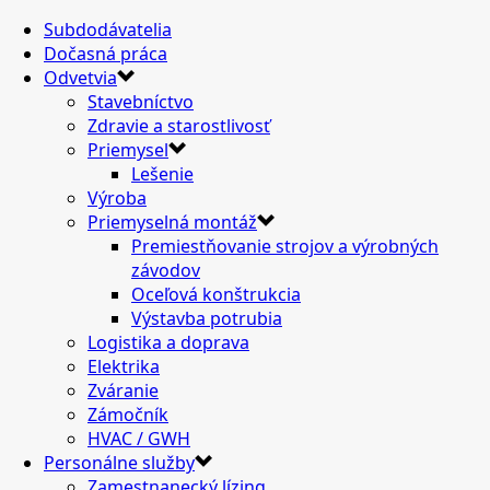
Subdodávatelia
Dočasná práca
Odvetvia
Stavebníctvo
Zdravie a starostlivosť
Priemysel
Lešenie
Výroba
Priemyselná montáž
Premiestňovanie strojov a výrobných
závodov
Oceľová konštrukcia
Výstavba potrubia
Logistika a doprava
Elektrika
Zváranie
Zámočník
HVAC / GWH
Personálne služby
Zamestnanecký lízing