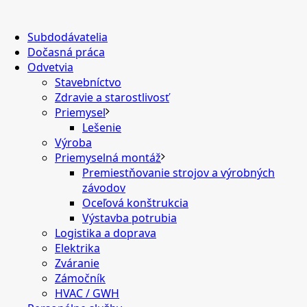
Subdodávatelia
Dočasná práca
Odvetvia
Stavebníctvo
Zdravie a starostlivosť
Priemysel
Lešenie
Výroba
Priemyselná montáž
Premiestňovanie strojov a výrobných
závodov
Oceľová konštrukcia
Výstavba potrubia
Logistika a doprava
Elektrika
Zváranie
Zámočník
HVAC / GWH