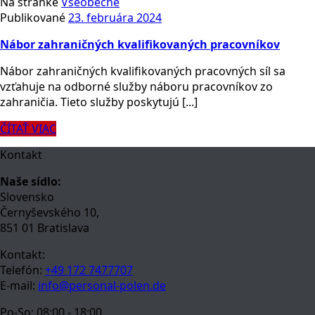
Na stránke
Všeobecné
Publikované
23. februára 2024
Nábor zahraničných kvalifikovaných pracovníkov
Nábor zahraničných kvalifikovaných pracovných síl sa
vzťahuje na odborné služby náboru pracovníkov zo
zahraničia. Tieto služby poskytujú [...]
ČÍTAŤ VIAC
Kontakt
Naše sídlo:
Slovensko
Černyševského 10,
851 01 Bratislava
Kontakt:
Telefón:
+49 172 7477707
E-mail:
info@personal-polen.de
Po-So: 08:00 - 18:00