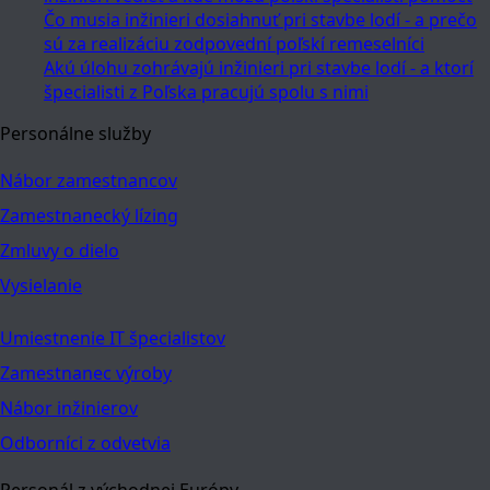
Čo musia inžinieri dosiahnuť pri stavbe lodí - a prečo
sú za realizáciu zodpovední poľskí remeselníci
Akú úlohu zohrávajú inžinieri pri stavbe lodí - a ktorí
špecialisti z Poľska pracujú spolu s nimi
Personálne služby
Nábor zamestnancov
Zamestnanecký lízing
Zmluvy o dielo
Vysielanie
Umiestnenie IT špecialistov
Zamestnanec výroby
Nábor inžinierov
Odborníci z odvetvia
Personál z východnej Európy