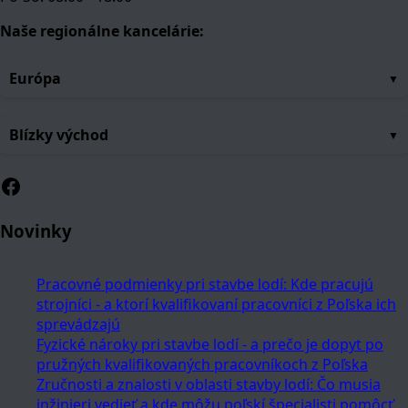
Naše regionálne kancelárie:
Európa
Blízky východ
Facebook
Novinky
Pracovné podmienky pri stavbe lodí: Kde pracujú
strojníci - a ktorí kvalifikovaní pracovníci z Poľska ich
sprevádzajú
Fyzické nároky pri stavbe lodí - a prečo je dopyt po
pružných kvalifikovaných pracovníkoch z Poľska
Zručnosti a znalosti v oblasti stavby lodí: Čo musia
inžinieri vedieť a kde môžu poľskí špecialisti pomôcť